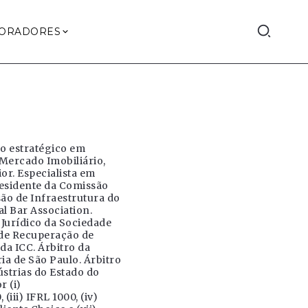
ORADORES
o estratégico em
Mercado Imobiliário,
or. Especialista em
Presidente da Comissão
ão de Infraestrutura do
l Bar Association.
Jurídico da Sociedade
s de Recuperação de
a ICC. Árbitro da
a de São Paulo. Árbitro
strias do Estado do
r (i)
iii) IFRL 1000, (iv)