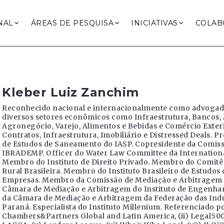
NAL
ÁREAS DE PESQUISA
INICIATIVAS
COLAB
Kleber Luiz Zanchim
Reconhecido nacional e internacionalmente como advogad
diversos setores econômicos como Infraestrutura, Bancos, 
Agronegócio, Varejo, Alimentos e Bebidas e Comércio Exteri
Contratos, Infraestrutura, Imobiliário e Distressed Deals. 
de Estudos de Saneamento do IASP. Copresidente da Comiss
IBRADEMP. Officer do Water Law Committee da Internationa
Membro do Instituto de Direito Privado. Membro do Comitê 
Rural Brasileira. Membro do Instituto Brasileiro de Estudo
Empresas. Membro da Comissão de Mediação e Arbitragem d
Câmara de Mediação e Arbitragem do Instituto de Engenhari
da Câmara de Mediação e Arbitragem da Federação das Indú
Paraná. Especialista do Instituto Millenium. Referenciado po
Chambers&Partners Global and Latin America, (ii) Legal500, (