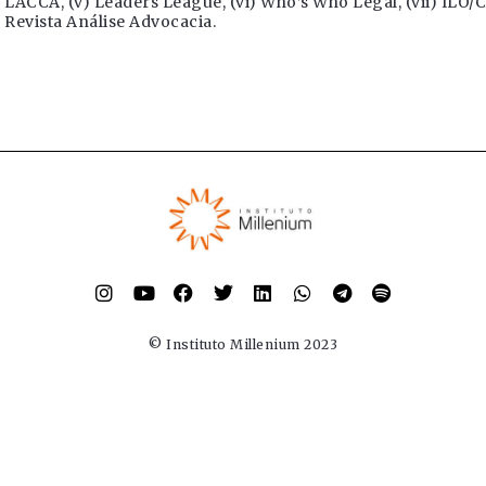
LACCA, (v) Leaders League, (vi) Who’s Who Legal, (vii) ILO/Cl
Revista Análise Advocacia.
© Instituto Millenium 2023