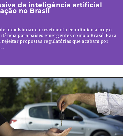
iva da inteligência artificial
ação no Brasil
 pode impulsionar o crescimento econômico a longo
ortância para países emergentes como o Brasil. Para
ia rejeitar propostas regulatórias que acabam por
..