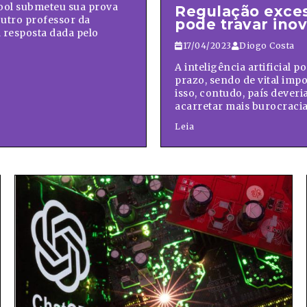
ool submeteu sua prova
Regulação excess
Outro professor da
pode travar inov
 resposta dada pelo
17/04/2023
Diogo Costa
A inteligência artificial
prazo, sendo de vital imp
isso, contudo, país dever
acarretar mais burocracia.
Leia