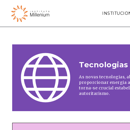
INSTITUCIO
Tecnologias
As novas tecnologias, a
proporcionar energia ac
torna-se crucial estabe
autoritarismo.