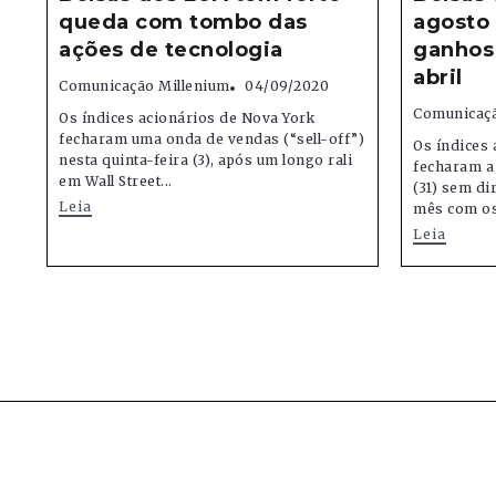
queda com tombo das
agosto
ações de tecnologia
ganhos
abril
Comunicação Millenium
04/09/2020
Comunicaçã
Os índices acionários de Nova York
fecharam uma onda de vendas (“sell-off”)
Os índices 
nesta quinta-feira (3), após um longo rali
fecharam a
em Wall Street...
(31) sem di
Leia
mês com os
Leia