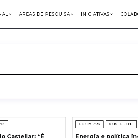
NAL
ÁREAS DE PESQUISA
INICIATIVAS
COLAB
TES
ECONOMISTAS
MAIS RECENTES
 Castellar: “É
Energia e política in