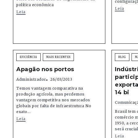
configuração
política econômica
Leia
Leia
EFICIÊNCIA
MAIS RECENTES
BLOG
M
Apagão nos portos
Indústr
partici
Administrador
26/03/2013
export
Temos vantagem comparativa na
14 bi
produção agrícola, mas perdemos
vantagem competitiva nos mercados
Comunicaçã
globais por falta de infraestrutura No
Brasil tem 
exato...
comércio m
Leia
1950, a cer
será crucial
Leia