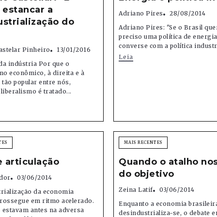
 estancar a
Adriano Pires
28/08/2014
strialização do
Adriano Pires: "Se o Brasil quer
preciso uma política de energi
converse com a política industr
stelar Pinheiro
13/01/2016
Leia
a indústria Por que o
mo econômico, à direita e à
 tão popular entre nós,
liberalismo é tratado...
TES
MAIS RECENTES
e articulação
Quando o atalho nos
do objetivo
dor
03/06/2014
Zeina Latif
03/06/2014
trialização da economia
prossegue em ritmo acelerado.
Enquanto a economia brasileir
 estavam antes na adversa
desindustrializa-se, o debate e