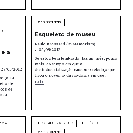
MAIS RECENTES
CIA
Esqueleto de museu
Paulo Brossard (in Memoriam)
08/05/2012
 e a
Se estou bem lembrado, faz um mês, pouco
mais, ao tempo em que a
29/05/2012
desindustrialização causou o rebuliço que
tirou o governo da modorra em que...
pegou a
Leia
eito de
eços de
m a...
ÊNCIA
ECONOMIA DE MERCADO
EFICIÊNCIA
MAIS RECENTES