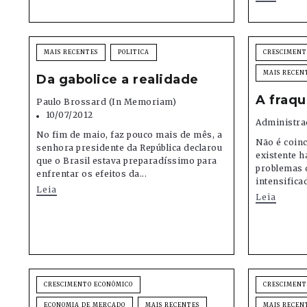
MAIS RECENTES
POLITICA
CRESCIMENT
MAIS RECEN
Da gabolice a realidade
A fraqu
Paulo Brossard (in Memoriam)
10/07/2012
Administra
No fim de maio, faz pouco mais de mês, a
Não é coinc
senhora presidente da República declarou
existente h
que o Brasil estava preparadíssimo para
problemas d
enfrentar os efeitos da...
intensificad
Leia
Leia
CRESCIMENTO ECONÔMICO
CRESCIMENT
ECONOMIA DE MERCADO
MAIS RECENTES
MAIS RECEN