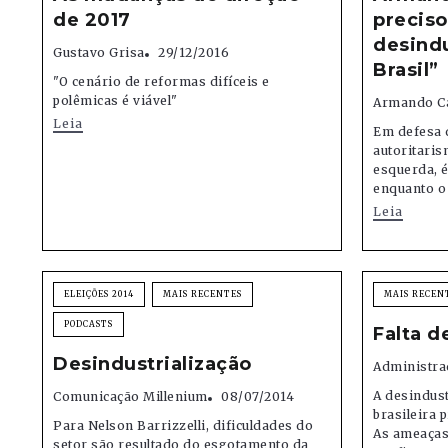
de 2017
preciso
desindu
Gustavo Grisa
29/12/2016
Brasil”
"O cenário de reformas difíceis e
polêmicas é viável"
Armando Ca
Leia
Em defesa d
autoritaris
esquerda, é
enquanto o 
Leia
ELEIÇÕES 2014
MAIS RECENTES
MAIS RECEN
PODCASTS
Falta d
Desindustrialização
Administra
A desindus
Comunicação Millenium
08/07/2014
brasileira 
Para Nelson Barrizzelli, dificuldades do
As ameaças
setor são resultado do esgotamento da