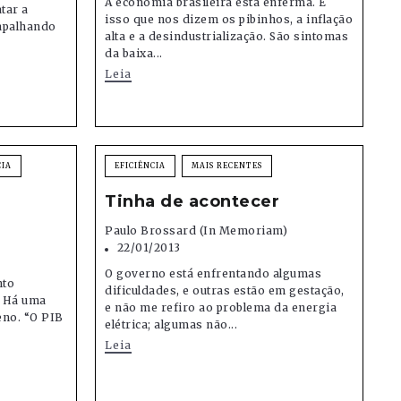
A economia brasileira está enferma. É
tar a
isso que nos dizem os pibinhos, a inflação
rapalhando
alta e a desindustrialização. São sintomas
da baixa...
Leia
CIA
EFICIÊNCIA
MAIS RECENTES
Tinha de acontecer
Paulo Brossard (in Memoriam)
22/01/2013
O governo está enfrentando algumas
nto
dificuldades, e outras estão em gestação,
. Há uma
e não me refiro ao problema da energia
eno. “O PIB
elétrica; algumas não...
Leia