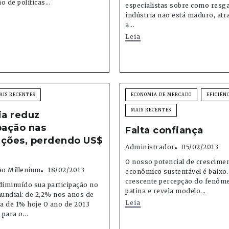
 de políticas...
especialistas sobre como resga
indústria não está maduro, at
a...
Leia
AIS RECENTES
ECONOMIA DE MERCADO
EFICIÊN
MAIS RECENTES
ia reduz
pação nas
Falta confiança
ações, perdendo US$
Administrador
05/02/2013
O nosso potencial de crescime
o Millenium
18/02/2013
econômico sustentável é baixo
crescente percepção do fenôm
diminuído sua participação no
patina e revela modelo...
undial: de 2,2% nos anos de
Leia
ca de 1% hoje O ano de 2013
 para o...