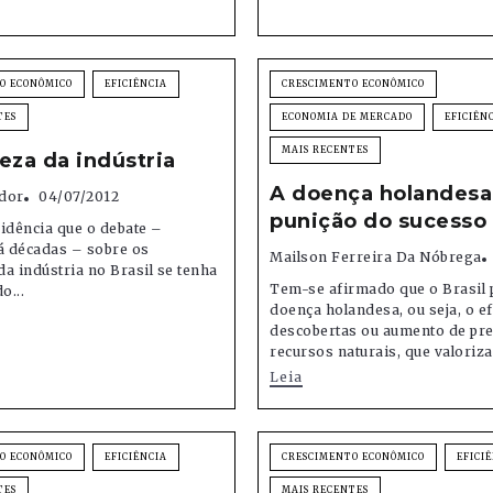
O ECONÔMICO
EFICIÊNCIA
CRESCIMENTO ECONÔMICO
TES
ECONOMIA DE MERCADO
EFICIÊN
MAIS RECENTES
eza da indústria
A doença holandesa
dor
04/07/2012
punição do sucesso
idência que o debate –
á décadas – sobre os
Mailson Ferreira Da Nóbrega
a indústria no Brasil se tenha
Tem-se afirmado que o Brasil 
o...
doença holandesa, ou seja, o ef
descobertas ou aumento de pr
recursos naturais, que valoriza
Leia
O ECONÔMICO
EFICIÊNCIA
CRESCIMENTO ECONÔMICO
EFICI
TES
MAIS RECENTES