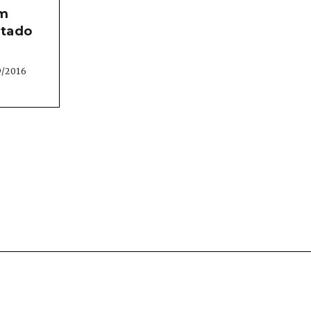
om
stado
9/2016