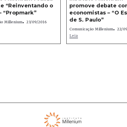
te “Reinventando o
promove debate c
 – “Propmark”
economistas – “O E
de S. Paulo”
o Millenium
23/09/2016
Comunicação Millenium
22/0
Leia