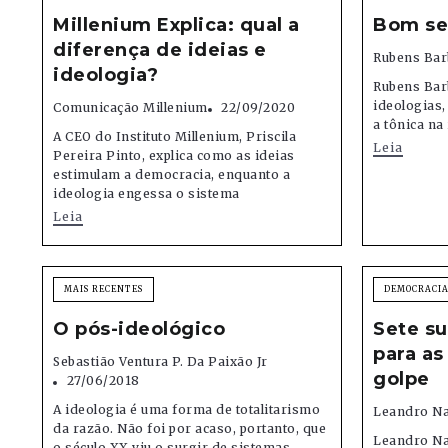
Millenium Explica: qual a
Bom se
diferença de ideias e
Rubens Bar
ideologia?
Rubens Barb
ideologias,
Comunicação Millenium
22/09/2020
a tônica na
A CEO do Instituto Millenium, Priscila
Leia
Pereira Pinto, explica como as ideias
estimulam a democracia, enquanto a
ideologia engessa o sistema
Leia
MAIS RECENTES
DEMOCRACIA
O pós-ideológico
Sete s
para as
Sebastião Ventura P. Da Paixão Jr
golpe
27/06/2018
A ideologia é uma forma de totalitarismo
Leandro Na
da razão. Não foi por acaso, portanto, que
Leandro Nar
o século XX viu o surgir de sistemas