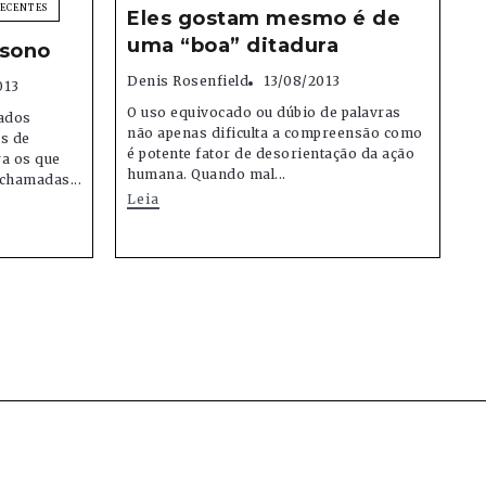
RECENTES
Eles gostam mesmo é de
uma “boa” ditadura
 sono
Denis Rosenfield
13/08/2013
013
O uso equivocado ou dúbio de palavras
iados
não apenas dificulta a compreensão como
s de
é potente fator de desorientação da ação
a os que
humana. Quando mal...
chamadas...
Leia