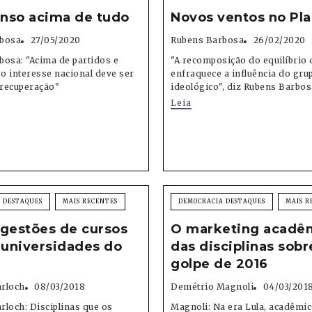
nso acima de tudo
Novos ventos no Pla
bosa
27/05/2020
Rubens Barbosa
26/02/2020
osa: "Acima de partidos e
"A recomposição do equilíbrio 
 o interesse nacional deve ser
enfraquece a influência do gru
 recuperação"
ideológico", diz Rubens Barbos
Leia
 DESTAQUES
MAIS RECENTES
DEMOCRACIA DESTAQUES
MAIS R
ugestões de cursos
O marketing acadê
 universidades do
das disciplinas sobr
golpe de 2016
rloch
08/03/2018
Demétrio Magnoli
04/03/201
loch: Disciplinas que os
Magnoli: Na era Lula, acadêmi