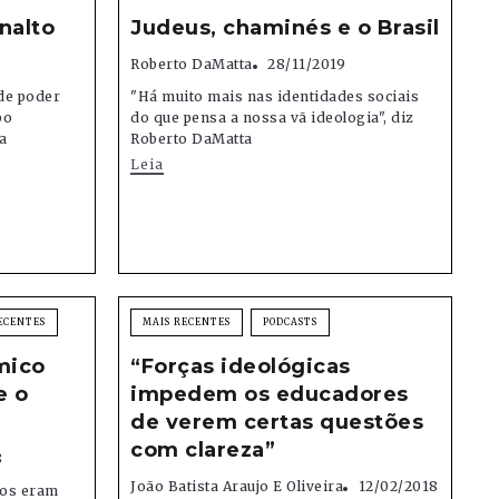
nalto
Judeus, chaminés e o Brasil
Roberto DaMatta
28/11/2019
de poder
"Há muito mais nas identidades sociais
po
do que pensa a nossa vã ideologia", diz
a
Roberto DaMatta
Leia
ECENTES
MAIS RECENTES
PODCASTS
mico
“Forças ideológicas
e o
impedem os educadores
de verem certas questões
com clareza”
8
João Batista Araujo E Oliveira
12/02/2018
cos eram