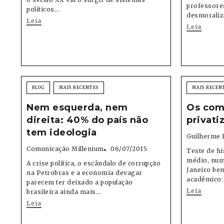
professore
políticos...
desmoraliza
Leia
Leia
BLOG
MAIS RECENTES
MAIS RECEN
Nem esquerda, nem
Os com
direita: 40% do país não
privati
tem ideologia
Guilherme 
Comunicação Millenium
06/07/2015
Teste de hi
médio, numa
A crise política, o escândalo de corrupção
Janeiro be
na Petrobras e a economia devagar
acadêmico: 
parecem ter deixado a população
Leia
brasileira ainda mais...
Leia