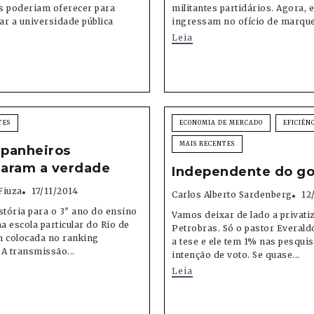
s poderiam oferecer para
militantes partidários. Agora, e
r a universidade pública
ingressam no ofício de marque
Leia
TES
ECONOMIA DE MERCADO
EFICIÊN
MAIS RECENTES
panheiros
zaram a verdade
Independente do g
Fiuza
17/11/2014
Carlos Alberto Sardenberg
12
stória para o 3″ ano do ensino
Vamos deixar de lado a privati
 escola particular do Rio de
Petrobras. Só o pastor Everal
m colocada no ranking
a tese e ele tem 1% nas pesqui
A transmissão...
intenção de voto. Se quase...
Leia