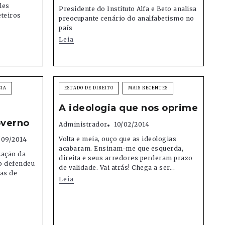
les
Presidente do Instituto Alfa e Beto analisa
teiros
preocupante cenário do analfabetismo no
país
Leia
CIA
ESTADO DE DIREITO
MAIS RECENTES
A ideologia que nos oprime
overno
Administrador
10/02/2014
Volta e meia, ouço que as ideologias
/09/2014
acabaram. Ensinam-me que esquerda,
zação da
direita e seus arredores perderam prazo
do defendeu
de validade. Vai atrás! Chega a ser...
sas de
Leia