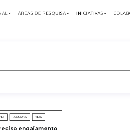
NAL
ÁREAS DE PESQUISA
INICIATIVAS
COLAB
TES
PODCASTS
VEJA
preciso engajamento