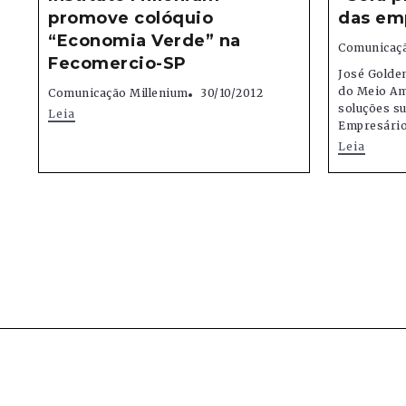
promove colóquio
das em
“Economia Verde” na
Comunicaçã
Fecomercio-SP
José Golde
do Meio Amb
Comunicação Millenium
30/10/2012
soluções su
Leia
Empresário
Leia