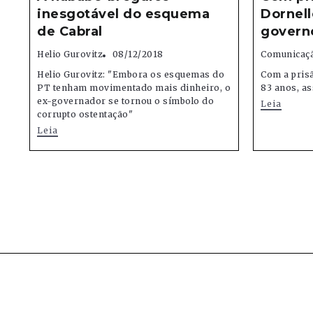
inesgotável do esquema
Dornel
de Cabral
govern
Helio Gurovitz
08/12/2018
Comunicaçã
Helio Gurovitz: "Embora os esquemas do
Com a prisã
PT tenham movimentado mais dinheiro, o
83 anos, a
ex-governador se tornou o símbolo do
Leia
corrupto ostentação"
Leia