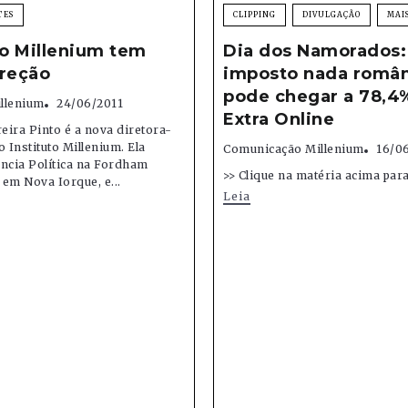
TES
CLIPPING
DIVULGAÇÃO
MAI
to Millenium tem
Dia dos Namorados:
ireção
imposto nada român
pode chegar a 78,4
illenium
24/06/2011
Extra Online
reira Pinto é a nova diretora-
o Instituto Millenium. Ela
Comunicação Millenium
16/0
ncia Política na Fordham
>> Clique na matéria acima para 
 em Nova Iorque, e...
Leia