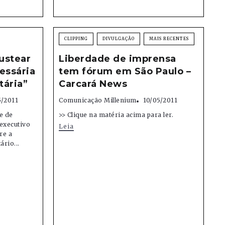
CLIPPING
DIVULGAÇÃO
MAIS RECENTES
custear
Liberdade de imprensa
cessária
tem fórum em São Paulo –
tária”
Carcará News
5/2011
Comunicação Millenium
10/05/2011
e de
>> Clique na matéria acima para ler.
 executivo
Leia
re a
rio...