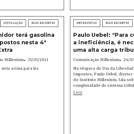
DIVULGAÇÃO
MAIS RECENTES
ENTREVISTAS
MAIS RECENTES
dor terá gasolina
Paulo Uebel: “Para 
postos nesta 4ª
a ineficiência, é ne
Extra
uma alta carga tribu
o Millenium
31/05/2011
Comunicação Millenium
24/0
a nota acima para ler.
Na véspera do Dia da Liberdad
Impostos, Paulo Uebel, diretor
do Instituto Millenium, fala sob
complexidade do sistema tributá
Leia