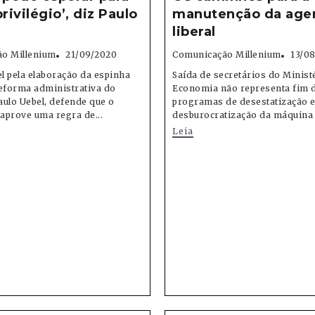
rivilégio’, diz Paulo
manutenção da age
liberal
o Millenium
21/09/2020
Comunicação Millenium
13/0
l pela elaboração da espinha
Saída de secretários do Minist
reforma administrativa do
Economia não representa fim 
ulo Uebel, defende que o
programas de desestatização 
aprove uma regra de...
desburocratização da máquina 
Leia