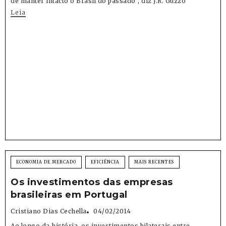
de manter intacto o Brasil do passado", diz J.R. Guzzo
Leia
ECONOMIA DE MERCADO
EFICIÊNCIA
MAIS RECENTES
Os investimentos das empresas
brasileiras em Portugal
Cristiano Dias Cechella
04/02/2014
Ao longo da história, os investimentos bilaterais entre