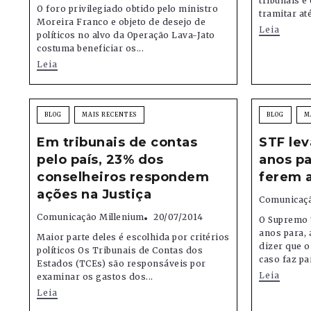
tribunais e
O foro privilegiado obtido pelo ministro
tramitar até
Moreira Franco e objeto de desejo de
Leia
políticos no alvo da Operação Lava-Jato
costuma beneficiar os...
Leia
BLOG
MAIS RECENTES
BLOG
M
Em tribunais de contas
STF lev
pelo país, 23% dos
anos pa
conselheiros respondem
ferem a
ações na Justiça
Comunicaçã
Comunicação Millenium
20/07/2014
O Supremo T
anos para, 
Maior parte deles é escolhida por critérios
dizer que o
políticos Os Tribunais de Contas dos
caso faz par
Estados (TCEs) são responsáveis por
Leia
examinar os gastos dos...
Leia