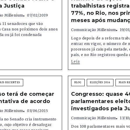
a Justiça
trabalhistas registr
77%, no Rio, nos pr
o Millenium
07/02/2019
meses após mudança
s 11 senadores que vão
 Casa nos próximos dois anos
Comunicação Millenium
19/03
da ou já foi condenada
Logo depois de a reforma traba
entrar em vigor, o número de 
processos já caiu pela metade,
país, e no Rio registrou queda d
Leia
AIS RECENTES
BLOG
ELEIÇÕES 2014
MAIS R
so terá de começar
Congresso: quase 
ntativa de acordo
parlamentares eleit
investigados pela J
o Millenium
03/06/2015
Comunicação Millenium
13/10
da no Senado cria instrumento
, cujo objetivo é desafogar
Dos 108 parlamentares mais vo