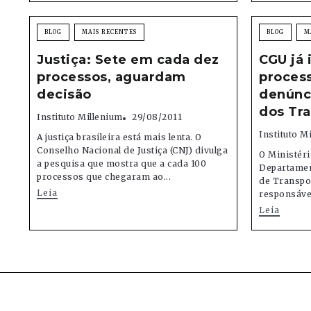
BLOG
MAIS RECENTES
BLOG
M
Justiça: Sete em cada dez
CGU já 
processos, aguardam
process
decisão
denúnci
dos Tr
Instituto Millenium
29/08/2011
Instituto M
A justiça brasileira está mais lenta. O
Conselho Nacional de Justiça (CNJ) divulga
O Ministéri
a pesquisa que mostra que a cada 100
Departamen
processos que chegaram ao...
de Transport
Leia
responsável
Leia