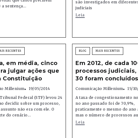
 evitar que casos precisem
são investigados em diferente
 a sentença...
judiciais
Leia
AIS RECENTES
BLOG
MAIS RECENTES
a, em média, cinco
Em 2012, de cada 1
ra julgar ações que
processos judiciais
 Constituição
30 foram concluído
o Millenium
19/05/2014
Comunicação Millenium
15/10
ribunal Federal (STF) levou 24
A taxa de congestionamento no
ao decidir sobre um processo,
no ano passado foi de 70,9%,
 assunto não era com ele. O
praticamente o mesmo do ano a
te do cenário...
mas o número de processos au
Leia