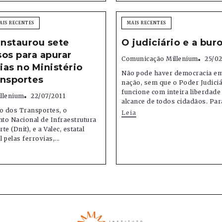
AIS RECENTES
MAIS RECENTES
instaurou sete
O judiciário e a bur
os para apurar
Comunicação Millenium
25/02
as no Ministério
Não pode haver democracia e
ansportes
nação, sem que o Poder Judici
funcione com inteira liberdade 
illenium
22/07/2011
alcance de todos cidadãos. Para
o dos Transportes, o
Leia
to Nacional de Infraestrutura
e (Dnit), e a Valec, estatal
 pelas ferrovias,...