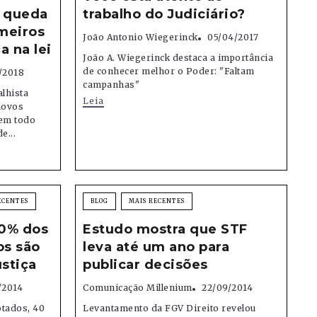
a queda
trabalho do Judiciário?
imeiros
João Antonio Wiegerinck
05/04/2017
 na lei
João A. Wiegerinck destaca a importância
de conhecer melhor o Poder: "Faltam
/2018
campanhas"
lhista
Leia
novos
 em todo
e...
ECENTES
BLOG
MAIS RECENTES
40% dos
Estudo mostra que STF
os são
leva até um ano para
ustiça
publicar decisões
/2014
Comunicação Millenium
22/09/2014
tados, 40
Levantamento da FGV Direito revelou