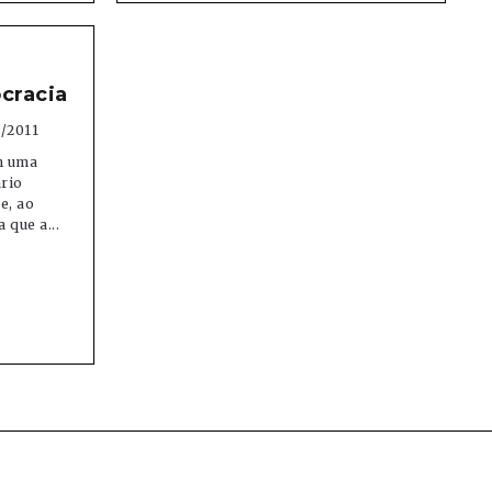
ocracia
/2011
m uma
ário
e, ao
 que a...