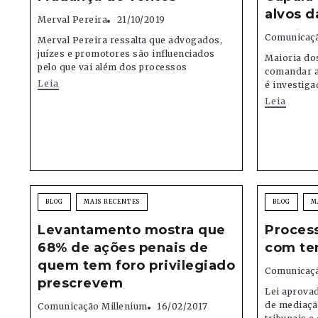
alvos d
Merval Pereira
21/10/2019
Comunicaçã
Merval Pereira ressalta que advogados,
juízes e promotores são influenciados
Maioria do
pelo que vai além dos processos
comandar a
Leia
é investiga
Leia
BLOG
MAIS RECENTES
BLOG
M
Levantamento mostra que
Proces
68% de ações penais de
com te
quem tem foro privilegiado
Comunicaçã
prescrevem
Lei aprova
de mediação
Comunicação Millenium
16/02/2017