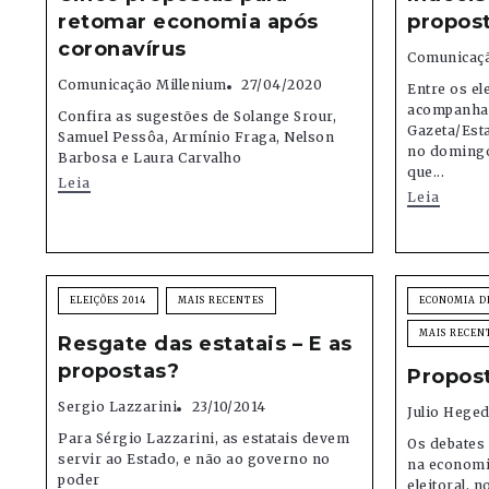
retomar economia após
propos
coronavírus
Comunicaçã
Comunicação Millenium
27/04/2020
Entre os el
acompanhar
Confira as sugestões de Solange Srour,
Gazeta/Est
Samuel Pessôa, Armínio Fraga, Nelson
no domingo
Barbosa e Laura Carvalho
que...
Leia
Leia
ELEIÇÕES 2014
MAIS RECENTES
ECONOMIA D
MAIS RECEN
Resgate das estatais – E as
propostas?
Propost
Sergio Lazzarini
23/10/2014
Julio Heged
Para Sérgio Lazzarini, as estatais devem
Os debates 
servir ao Estado, e não ao governo no
na economia
poder
eleitoral, 