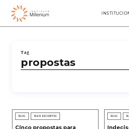
INSTITUCIO
Tag
propostas
BLOG
MAIS RECENTES
BLOG
M
Cinco propostas para
Indeci