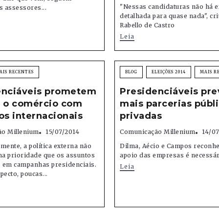
"Nessas candidaturas não há e
s assessores...
detalhada para quase nada", cri
Rabello de Castro
Leia
AIS RECENTES
BLOG
ELEIÇÕES 2014
MAIS R
enciáveis prometem
Presidenciáveis pr
r o comércio com
mais parcerias públ
os internacionais
privadas
o Millenium
15/07/2014
Comunicação Millenium
14/07
mente, a política externa não
Dilma, Aécio e Campos reconh
a prioridade que os assuntos
apoio das empresas é necessá
 em campanhas presidenciais.
Leia
pecto, poucas...