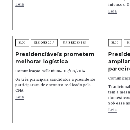
Leia
intensos. O
Leia
BLOG
ELEIÇÕES 2014
MAIS RECENTES
BLOG
M
Presidenciáveis prometem
Presid
melhorar logística
amplia
parceir
Comunicação Millenium
07/08/2014
Comunicaçã
Os três principais candidatos a presidente
participaram de encontro realizado pela
Tradicional
CNA
tem a mesm
Leia
domésticos
Sob esse as
Leia