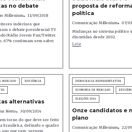
tas no debate
proposta de reform
política
o Millenium
11/09/2018
Comunicação Millenium
07/03
eitores indecisos que
am o debate presidencial TV
Mudanças no sistema político 
ado/Rádio Jovem Pan/Twitter
discutidas desde 2002.
, 67% continuam sem saber
Leia
E MERCADO
EFICIÊNCIA
DEMOCRACIA REPRESENTATIVA
TES
ECONOMIA DE MERCADO
EFICIÊN
ELEIÇÕES 2014
as alternativas
Onze candidatos e
us Netto
30/09/2014
plano
em torno do que deve ser feito
 brasileira, definido o quadro
Comunicação Millenium
22/0
no ano que vem, seguem