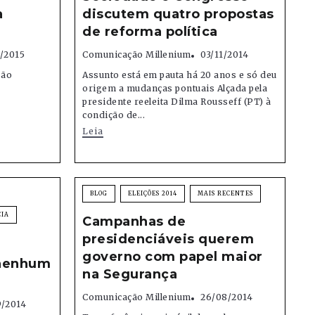
a
discutem quatro propostas
de reforma política
/2015
Comunicação Millenium
03/11/2014
são
Assunto está em pauta há 20 anos e só deu
origem a mudanças pontuais Alçada pela
presidente reeleita Dilma Rousseff (PT) à
condição de...
Leia
BLOG
ELEIÇÕES 2014
MAIS RECENTES
CIA
Campanhas de
presidenciáveis querem
governo com papel maior
 nenhum
na Segurança
Comunicação Millenium
26/08/2014
9/2014