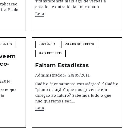
Transferência mais ágil de verbas a
xplicação
estados é outra ideia em comum
tica Paulo
Leia
ECENTES
EFICIÊNCIA
ESTADO DE DIREITO
MAIS RECENTES
eveem
ico-
Faltam Estadistas
Administrador
20/05/2011
/2014
Cadê o “pensamento estratégico” ? Cadê o
“plano de ação” que nos governe em
ecem que
direção ao futuro? Sabemos tudo o que
rio
não queremos ser,...
Leia