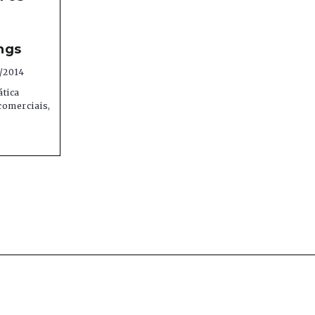
ngs
/2014
ática
comerciais,