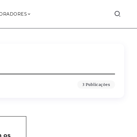
ORADORES
3 Publicações
m os