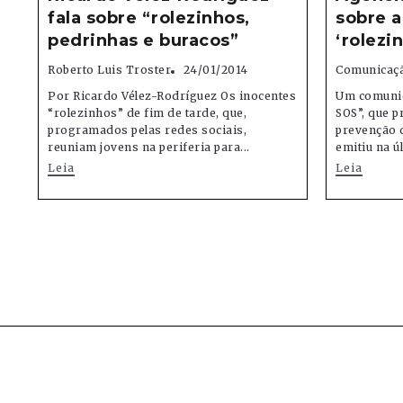
fala sobre “rolezinhos,
sobre a
pedrinhas e buracos”
‘rolezi
Roberto Luis Troster
24/01/2014
Comunicaçã
Por Ricardo Vélez-Rodríguez Os inocentes
Um comunic
“rolezinhos” de fim de tarde, que,
SOS”, que p
programados pelas redes sociais,
prevenção d
reuniam jovens na periferia para...
emitiu na úl
Leia
Leia