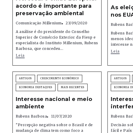
acordo é importante para
As elei
preservação ambiental
nos EUA
Comunicação Millenium
23/09/2020
Rubens Bar
A análise é do presidente do Conselho
Rubens Bar
Superior de Comércio Exterior da Fiesp e
menos ideol
especialista do Instituto Millenium, Rubens
interesse n
Barbosa, que concedeu...
Leia
Leia
ARTIGOS
CRESCIMENTO ECONÔMICO
ARTIGOS
ECONOMIA DESTAQUES
MAIS RECENTES
ECONOMIA D
Interesse nacional e meio
Interes
ambiente
interfe
Rubens Barbosa
11/07/2020
Rubens Bar
"Percepção negativa sobre o Brasil e de
Decisão sob
mudança de clima tem como foco a
fácil e Paí