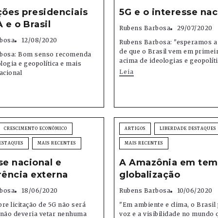
ções presidenciais
5G e o interesse nac
 e o Brasil
Rubens Barbosa
29/07/2020
bosa
12/08/2020
Rubens Barbosa: "esperamos a
de que o Brasil vem em primeir
bosa: Bom senso recomenda
acima de ideologias e geopolíti
ogia e geopolítica e mais
Leia
acional
CRESCIMENTO ECONÔMICO
ARTIGOS
LIBERDADE DESTAQUES
ESTAQUES
MAIS RECENTES
MAIS RECENTES
se nacional e
A Amazônia em tem
rência externa
globalização
bosa
18/06/2020
Rubens Barbosa
10/06/2020
re licitação de 5G não será
"Em ambiente e clima, o Brasil
s não deveria vetar nenhuma
voz e a visibilidade no mundo 