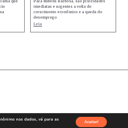
grama que
Para Rubens Barbosa, são prioridades
cio
imediatas e urgentes a volta do
osa
crescimento econômico e a queda do
desemprego
Leia
anônimo nos dados, vá para as
Aceitar!