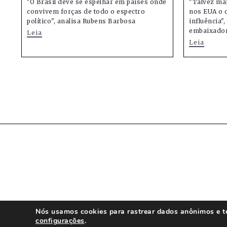
"O Brasil deve se espelhar em países onde
"Talvez ma
convivem forças de todo o espectro
nos EUA o q
político", analisa Rubens Barbosa
influência"
embaixador
Leia
Leia
Nós usamos cookies para rastrear dados anônimos e te 
configurações
.