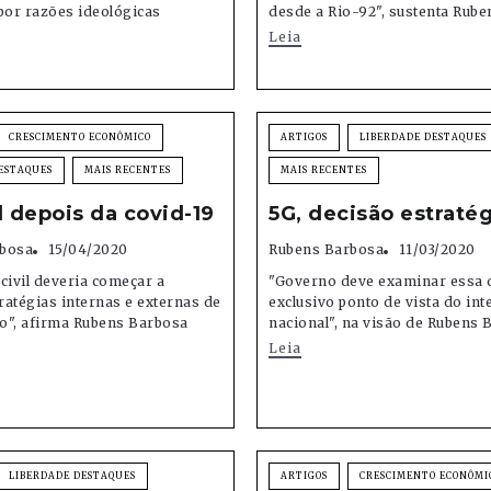
por razões ideológicas
desde a Rio-92", sustenta Rub
Leia
CRESCIMENTO ECONÔMICO
ARTIGOS
LIBERDADE DESTAQUES
ESTAQUES
MAIS RECENTES
MAIS RECENTES
l depois da covid-19
5G, decisão estraté
bosa
15/04/2020
Rubens Barbosa
11/03/2020
civil deveria começar a
"Governo deve examinar essa 
tratégias internas e externas de
exclusivo ponto de vista do int
o", afirma Rubens Barbosa
nacional", na visão de Rubens 
Leia
LIBERDADE DESTAQUES
ARTIGOS
CRESCIMENTO ECONÔMI