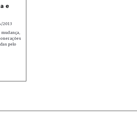
a e
4/2013
m mudança,
sonerações
das pelo