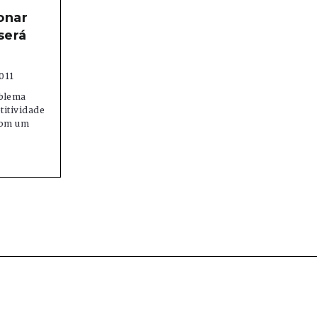
onar
será
011
oblema
titividade
 com um