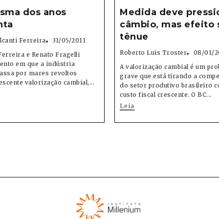
asma dos anos
Medida deve pressi
nta
câmbio, mas efeito 
tênue
canti Ferreira
31/05/2011
Roberto Luis Troster
08/01/2
erreira e Renato Fragelli
nto em que a indústria
A valorização cambial é um pr
passa por mares revoltos
grave que está tirando a compe
escente valorização cambial,...
do setor produtivo brasileiro
custo fiscal crescente. O BC...
Leia