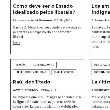
Como deve ser o Estado
Los ant
idealizado pelos liberais?
indigna
Comunicação Millenium
04/04/2017
Administra
Carlos A. Montaner responde esta e outras
Se hacen lla
perguntas a respeito do pensamento
“antisistem
liberal
han ocupado
contra la fal
Leia
Leia
ESPAÑOL
INTERNACIONAL
DEMOCRACI
LIBERDADES INDIVIDUAIS
MAIS RECENTES
INTERNACI
Raúl debilitado
La últi
Administrador
29/04/2011
Administra
Se suponía que el VI Congreso fortaleciera
Me lo dijo 
la figura de Raúl Castro, pero sucede lo
comunista 
contrario. La ceremonia lo ha debilitado.
relámpago 