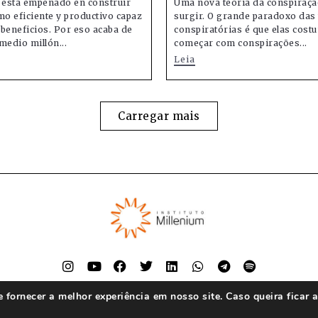
 está empeñado en construir
Uma nova teoria da conspiraçã
mo eficiente y productivo capaz
surgir. O grande paradoxo das 
beneficios. Por eso acaba de
conspiratórias é que elas cos
medio millón...
começar com conspirações...
Leia
Carregar mais
fornecer a melhor experiência em nosso site. Caso queira ficar 
© Instituto Millenium 2023