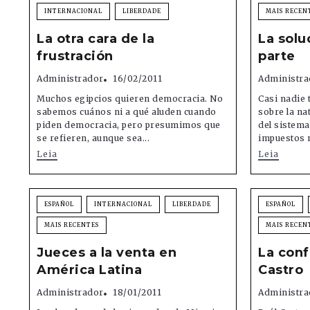
INTERNACIONAL
LIBERDADE
MAIS RECEN
La otra cara de la
La solu
frustración
parte
Administrador
16/02/2011
Administra
Muchos egipcios quieren democracia. No
Casi nadie 
sabemos cuános ni a qué aluden cuando
sobre la nat
piden democracia, pero presumimos que
del sistema
se refieren, aunque sea...
impuestos n
Leia
Leia
ESPAÑOL
INTERNACIONAL
LIBERDADE
ESPAÑOL
MAIS RECENTES
MAIS RECEN
Jueces a la venta en
La conf
América Latina
Castro
Administrador
18/01/2011
Administra