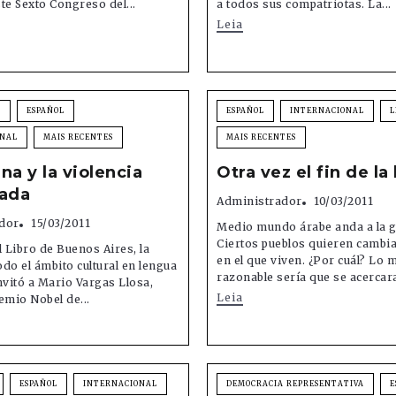
te Sexto Congreso del...
a todos sus compatriotas. La...
Leia
A
ESPAÑOL
ESPAÑOL
INTERNACIONAL
L
ONAL
MAIS RECENTES
MAIS RECENTES
na y la violencia
Otra vez el fin de la
iada
Administrador
10/03/2011
dor
15/03/2011
Medio mundo árabe anda a la g
Ciertos pueblos quieren cambi
l Libro de Buenos Aires, la
en el que viven. ¿Por cuál? Lo 
do el ámbito cultural en lengua
razonable sería que se acercara
nvitó a Mario Vargas Llosa,
Leia
emio Nobel de...
ESPAÑOL
INTERNACIONAL
DEMOCRACIA REPRESENTATIVA
E