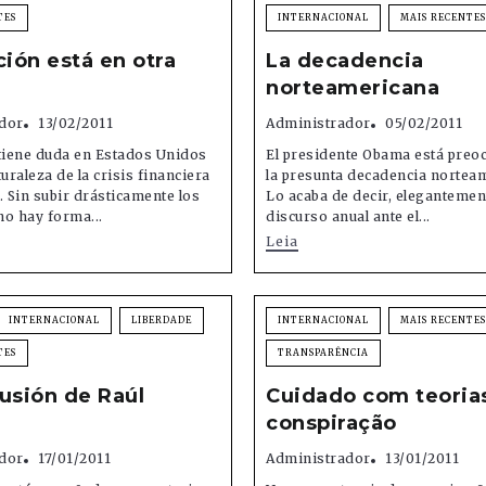
TES
INTERNACIONAL
MAIS RECENTES
ción está en otra
La decadencia
norteamericana
dor
13/02/2011
Administrador
05/02/2011
tiene duda en Estados Unidos
El presidente Obama está preo
uraleza de la crisis financiera
la presunta decadencia nortea
. Sin subir drásticamente los
Lo acaba de decir, elegantemen
o hay forma...
discurso anual ante el...
Leia
INTERNACIONAL
LIBERDADE
INTERNACIONAL
MAIS RECENTES
TES
TRANSPARÊNCIA
usión de Raúl
Cuidado com teoria
conspiração
dor
17/01/2011
Administrador
13/01/2011