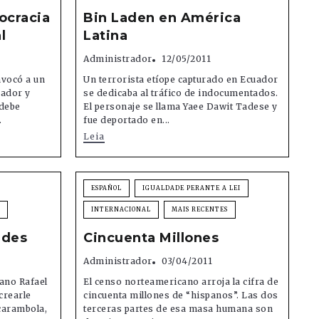
ocracia
Bin Laden en América
l
Latina
Administrador
12/05/2011
nvocó a un
Un terrorista etíope capturado en Ecuador
uador y
se dedicaba al tráfico de indocumentados.
 debe
El personaje se llama Yaee Dawit Tadese y
.
fue deportado en...
Leia
ESPAÑOL
IGUALDADE PERANTE A LEI
INTERNACIONAL
MAIS RECENTES
ndes
Cincuenta Millones
Administrador
03/04/2011
iano Rafael
El censo norteamericano arroja la cifra de
crearle
cincuenta millones de “hispanos”. Las dos
carambola,
terceras partes de esa masa humana son