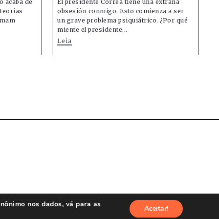
o acaba de
El presidente Correa tiene una extraña
teorias
obsesión conmigo. Esto comienza a ser
tumam
un grave problema psiquiátrico. ¿Por qué
miente el presidente...
Leia
anônimo nos dados, vá para as
Aceitar!