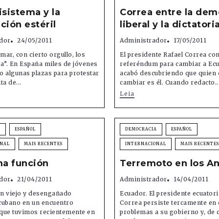
isistema y la
Correa entre la dem
ción estéril
liberal y la dictatoria
dor
24/05/2011
Administrador
17/05/2011
mar, con cierto orgullo, los
El presidente Rafael Correa co
a”. En España miles de jóvenes
referéndum para cambiar a Ec
 algunas plazas para protestar
acabó descubriendo que quien
ta de...
cambiar es él. Cuando redacto..
Leia
A
ESPAÑOL
DEMOCRACIA
ESPAÑOL
ONAL
MAIS RECENTES
INTERNACIONAL
MAIS RECENTES
ma función
Terremoto en los A
dor
21/04/2011
Administrador
14/04/2011
un viejo y desengañado
Ecuador. El presidente ecuator
cubano en un encuentro
Correa persiste tercamente en 
que tuvimos recientemente en
problemas a su gobierno y, de 