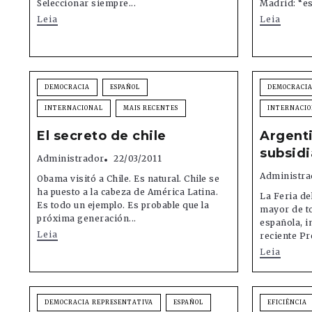
Seleccionar siempre...
Madrid: “es
Leia
Leia
DEMOCRACIA
ESPAÑOL
DEMOCRACI
INTERNACIONAL
MAIS RECENTES
INTERNACI
El secreto de chile
Argenti
subsid
Administrador
22/03/2011
Administra
Obama visitó a Chile. Es natural. Chile se
ha puesto a la cabeza de América Latina.
La Feria de
Es todo un ejemplo. Es probable que la
mayor de to
próxima generación...
española, i
Leia
reciente Pr
Leia
DEMOCRACIA REPRESENTATIVA
ESPAÑOL
EFICIÊNCIA