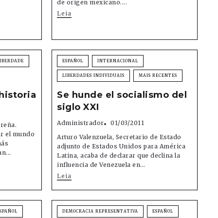
de origen mexicano....
Leia
IBERDADE
ESPAÑOL
INTERNACIONAL
LIBERDADES INDIVIDUAIS
MAIS RECENTES
 historia
Se hunde el socialismo del
siglo XXI
Administrador
01/03/2011
reña.
ar el mundo
Arturo Valenzuela, Secretario de Estado
más
adjunto de Estados Unidos para América
n...
Latina, acaba de declarar que declina la
influencia de Venezuela en...
Leia
SPAÑOL
DEMOCRACIA REPRESENTATIVA
ESPAÑOL