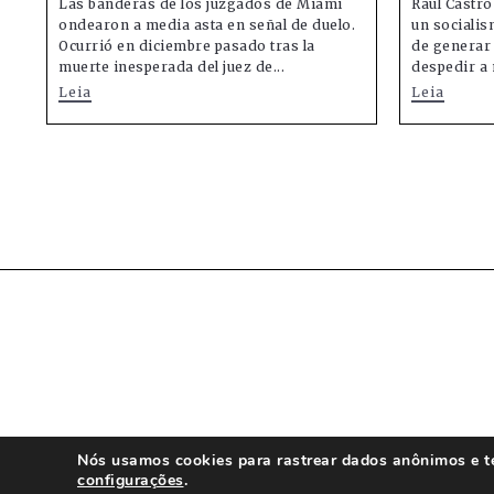
Las banderas de los juzgados de Miami
Raúl Castro
ondearon a media asta en señal de duelo.
un socialis
Ocurrió en diciembre pasado tras la
de generar 
muerte inesperada del juez de...
despedir a 
Leia
Leia
Nós usamos cookies para rastrear dados anônimos e te 
configurações
.