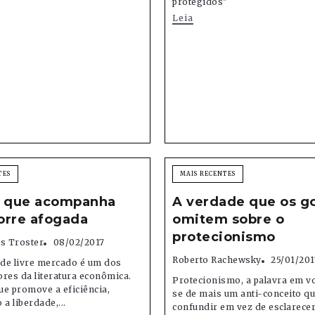
protegidos"
Leia
TES
MAIS RECENTES
a que acompanha
A verdade que os g
orre afogada
omitem sobre o
protecionismo
is Troster
08/02/2017
Roberto Rachewsky
25/01/201
 de livre mercado é um dos
res da literatura econômica.
Protecionismo, a palavra em v
e promove a eficiência,
se de mais um anti-conceito qu
a liberdade,...
confundir em vez de esclarecer