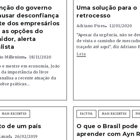
enção do governo
Uma solução para o
ausar desconfiança
retrocesso
te dos empresários
Adriano Pires
12/01/2020
 as opções do
"Apesar da urgência, não se de
dor, alerta
de vista o caminho de mercado 
lista
traçado até aqui", diz Adriano 
Leia
o Millenium
18/11/2020
 e mestre em economia, João
a da importância do livre
nalisa a recente atuação da
bre práticas...
MAIS RECENTES
FACTIVA
MAIS RECENTES
PO
to de um país
O que o Brasil pode
aprender com Ayn 
Mauad
26/02/2019