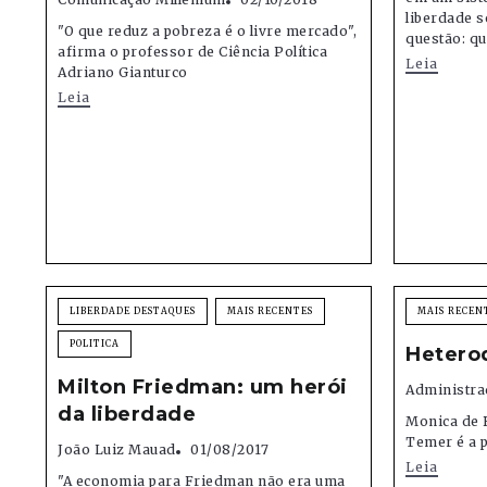
liberdade s
"O que reduz a pobreza é o livre mercado",
questão: qua
afirma o professor de Ciência Política
Leia
Adriano Gianturco
Leia
LIBERDADE DESTAQUES
MAIS RECENTES
MAIS RECEN
POLITICA
Hetero
Milton Friedman: um herói
Administra
da liberdade
Monica de B
Temer é a p
João Luiz Mauad
01/08/2017
Leia
"A economia para Friedman não era uma