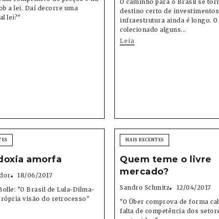
O caminho para o Brasil se to
ob a lei. Daí decorre uma
destino certo de investimentos
l lei?"
infraestrutura ainda é longo. O
colecionado alguns...
Leia
TES
MAIS RECENTES
doxia amorfa
Quem teme o livre
mercado?
dor
18/06/2017
Sandro Schmitz
12/04/2017
olle: "O Brasil de Lula-Dilma-
rópria visão do retrocesso"
"O Über comprova de forma caba
falta de competência dos setor