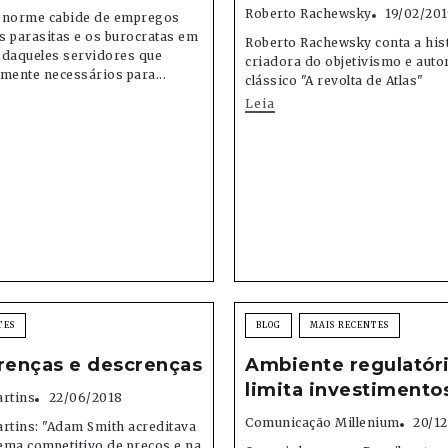
Roberto Rachewsky
19/02/201
enorme cabide de empregos
os parasitas e os burocratas em
Roberto Rachewsky conta a his
 daqueles servidores que
criadora do objetivismo e auto
mente necessários para...
clássico "A revolta de Atlas"
Leia
TES
BLOG
MAIS RECENTES
renças e descrenças
Ambiente regulatór
limita investimento
artins
22/06/2018
Comunicação Millenium
20/12
rtins: "Adam Smith acreditava
ema competitivo de preços e na