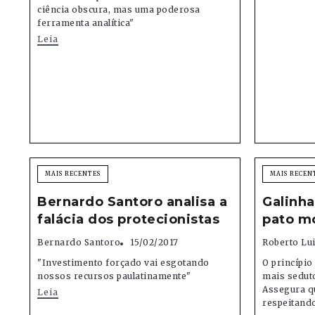
ciência obscura, mas uma poderosa
ferramenta analítica"
Leia
MAIS RECENTES
MAIS RECEN
Bernardo Santoro analisa a
Galinh
falácia dos protecionistas
pato m
Bernardo Santoro
15/02/2017
Roberto Lu
"Investimento forçado vai esgotando
O princípio
nossos recursos paulatinamente"
mais seduto
Assegura qu
Leia
respeitando 