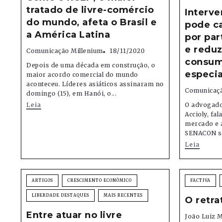
tratado de livre-comércio
Interv
do mundo, afeta o Brasil e
pode c
a América Latina
por par
e reduz
Comunicação Millenium
18/11/2020
consumi
Depois de uma década em construção, o
especia
maior acordo comercial do mundo
aconteceu. Líderes asiáticos assinaram no
Comunicaçã
domingo (15), em Hanói, o...
Leia
O advogado
Accioly, fal
mercado e a
SENACON so
Leia
ARTIGOS
CRESCIMENTO ECONÔMICO
FACTIVA
LIBERDADE DESTAQUES
MAIS RECENTES
O retra
Entre atuar no livre
João Luiz 