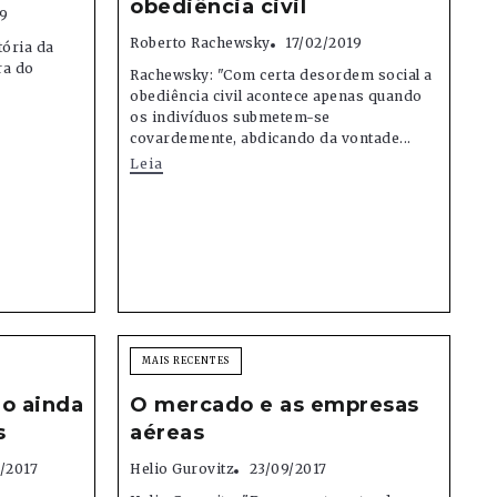
obediência civil
9
Roberto Rachewsky
17/02/2019
tória da
ra do
Rachewsky: "Com certa desordem social a
obediência civil acontece apenas quando
os indivíduos submetem-se
covardemente, abdicando da vontade...
Leia
MAIS RECENTES
io ainda
O mercado e as empresas
s
aéreas
/2017
Helio Gurovitz
23/09/2017