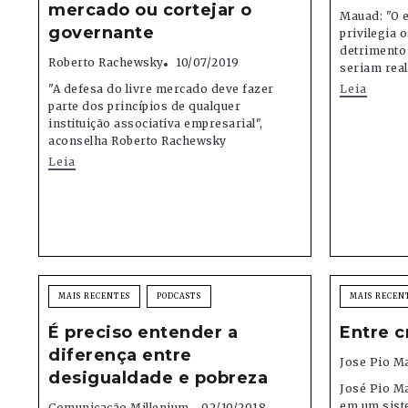
mercado ou cortejar o
Mauad: "O 
governante
privilegia 
detrimento
Roberto Rachewsky
10/07/2019
seriam real
"A defesa do livre mercado deve fazer
Leia
parte dos princípios de qualquer
instituição associativa empresarial",
aconselha Roberto Rachewsky
Leia
MAIS RECENTES
PODCASTS
MAIS RECEN
É preciso entender a
Entre c
diferença entre
Jose Pio M
desigualdade e pobreza
José Pio Ma
em um sist
Comunicação Millenium
02/10/2018