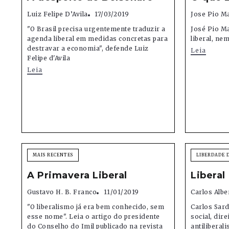
Luiz Felipe D’Avila
17/03/2019
Jose Pio M
"O Brasil precisa urgentemente traduzir a
José Pio Ma
agenda liberal em medidas concretas para
liberal, ne
destravar a economia", defende Luiz
Leia
Felipe d'Avila
Leia
MAIS RECENTES
LIBERDADE 
A Primavera Liberal
Liberal
Gustavo H. B. Franco
11/01/2019
Carlos Alb
"O liberalismo já era bem conhecido, sem
Carlos Sard
esse nome". Leia o artigo do presidente
social, dir
do Conselho do Imil publicado na revista
antiliberal