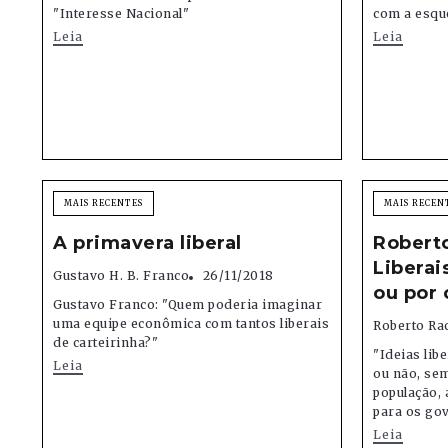
"Interesse Nacional"
com a esque
Leia
Leia
MAIS RECENTES
MAIS RECEN
A primavera liberal
Robert
Liberai
Gustavo H. B. Franco
26/11/2018
ou por 
Gustavo Franco: "Quem poderia imaginar
uma equipe econômica com tantos liberais
Roberto Ra
de carteirinha?"
"Ideias lib
Leia
ou não, se
população,
para os gov
Leia