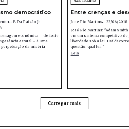
TES
MAIS RECENTES
lismo democrático
Entre crenças e des
entura P. Da Paixão Jr
Jose Pio Martins
22/06/2018
18
José Pio Martins: "Adam Smith
renagem econômica – de forte
em um sistema competitivo de 
ingerência estatal – é uma
liberdade sob a lei. Daí decorr
 perpetuação da miséria
questão: qual lei?"
Leia
Carregar mais