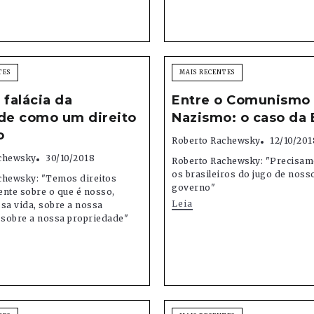
TES
MAIS RECENTES
 falácia da
Entre o Comunismo 
ade como um direito
Nazismo: o caso da 
o
Roberto Rachewsky
12/10/201
chewsky
30/10/2018
Roberto Rachewsky: "Precisamo
os brasileiros do jugo de noss
chewsky: "Temos direitos
governo"
nte sobre o que é nosso,
Leia
sa vida, sobre a nossa
 sobre a nossa propriedade"