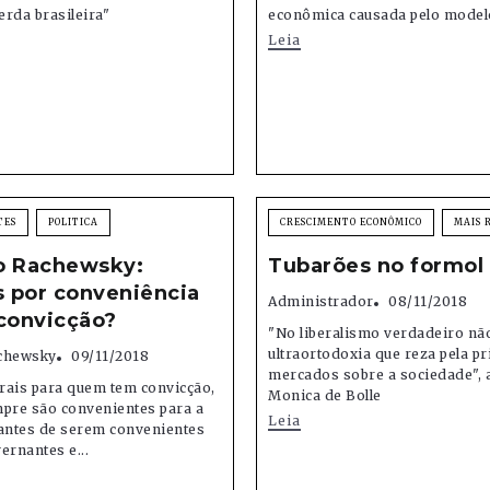
rda brasileira"
econômica causada pelo modelo
Leia
TES
POLITICA
CRESCIMENTO ECONÔMICO
MAIS 
o Rachewsky:
Tubarões no formol
s por conveniência
Administrador
08/11/2018
convicção?
"No liberalismo verdadeiro nã
ultraortodoxia que reza pela p
chewsky
09/11/2018
mercados sobre a sociedade", a
erais para quem tem convicção,
Monica de Bolle
mpre são convenientes para a
Leia
 antes de serem convenientes
ernantes e...