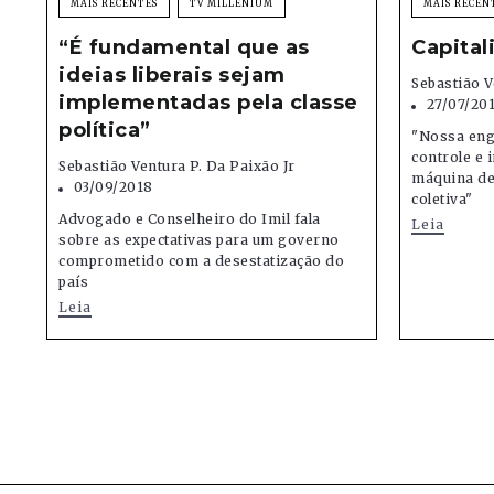
MAIS RECENTES
TV MILLENIUM
MAIS RECEN
“É fundamental que as
Capita
ideias liberais sejam
Sebastião V
implementadas pela classe
27/07/20
política”
"Nossa eng
controle e 
Sebastião Ventura P. Da Paixão Jr
máquina de
03/09/2018
coletiva"
Advogado e Conselheiro do Imil fala
Leia
sobre as expectativas para um governo
comprometido com a desestatização do
país
Leia