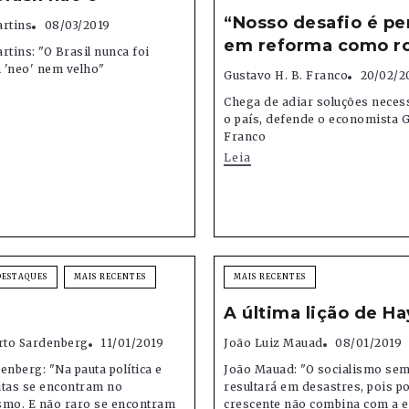
“Nosso desafio é pe
artins
08/03/2019
em reforma como ro
rtins: "O Brasil nunca foi
m 'neo' nem velho"
Gustavo H. B. Franco
20/02/2
Chega de adiar soluções neces
o país, defende o economista 
Franco
Leia
DESTAQUES
MAIS RECENTES
MAIS RECENTES
A última lição de H
erto Sardenberg
11/01/2019
João Luiz Mauad
08/01/2019
enberg: "Na pauta política e
João Mauad: "O socialismo se
eitas se encontram no
resultará em desastres, pois p
ismo. E não raro se encontram
crescente não combina com a 