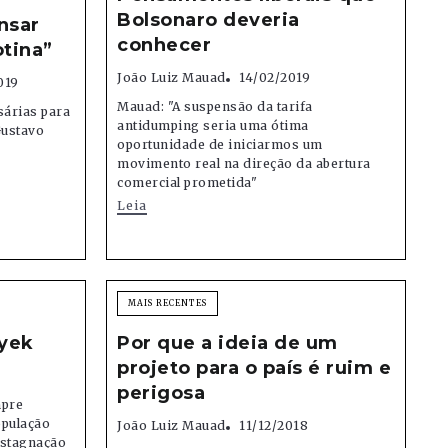
Bolsonaro deveria
nsar
conhecer
tina”
João Luiz Mauad
14/02/2019
019
Mauad: "A suspensão da tarifa
sárias para
antidumping seria uma ótima
Gustavo
oportunidade de iniciarmos um
movimento real na direção da abertura
comercial prometida"
Leia
MAIS RECENTES
ayek
Por que a ideia de um
projeto para o país é ruim e
perigosa
mpre
opulação
João Luiz Mauad
11/12/2018
estagnação