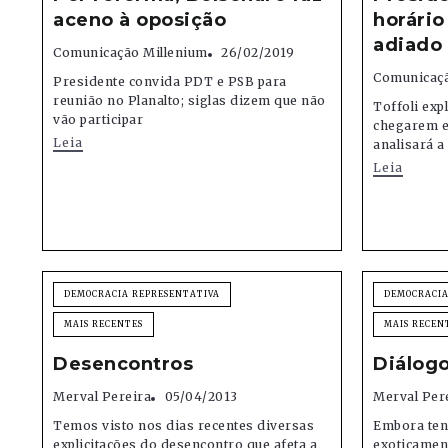
aceno à oposição
horário
adiado
Comunicação Millenium
26/02/2019
Comunicaçã
Presidente convida PDT e PSB para
reunião no Planalto; siglas dizem que não
Toffoli exp
vão participar
chegarem e
Leia
analisará a
Leia
DEMOCRACIA REPRESENTATIVA
DEMOCRACIA
MAIS RECENTES
MAIS RECEN
Desencontros
Diálogo
Merval Pereira
05/04/2013
Merval Per
Temos visto nos dias recentes diversas
Embora ten
explicitações do desencontro que afeta a
exoticamen