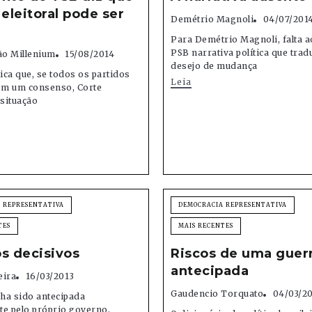
 eleitoral pode ser
Demétrio Magnoli
04/07/201
Para Demétrio Magnoli, falta 
PSB narrativa política que trad
o Millenium
15/08/2014
desejo de mudança
lica que, se todos os partidos
Leia
m um consenso, Corte
 situação
 REPRESENTATIVA
DEMOCRACIA REPRESENTATIVA
TES
MAIS RECENTES
s decisivos
Riscos de uma guer
antecipada
eira
16/03/2013
Gaudencio Torquato
04/03/2
ha sido antecipada
te pelo próprio governo,