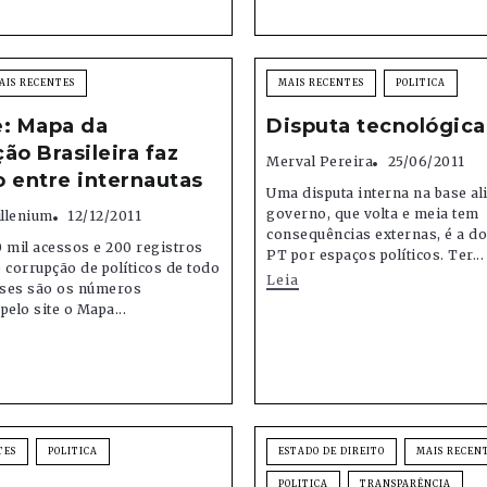
AIS RECENTES
MAIS RECENTES
POLITICA
e: Mapa da
Disputa tecnológica
ão Brasileira faz
Merval Pereira
25/06/2011
 entre internautas
Uma disputa interna na base al
governo, que volta e meia tem
illenium
12/12/2011
consequências externas, é a d
 mil acessos e 200 registros
PT por espaços políticos. Ter...
 corrupção de políticos de todo
Leia
Esses são os números
pelo site o Mapa...
TES
POLITICA
ESTADO DE DIREITO
MAIS RECEN
POLITICA
TRANSPARÊNCIA