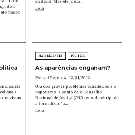
ra é farto
eleitoral. Mas ele já era...
speito à
Leia
anto maior
MAIS RECENTES
POLITICA
olítica
As aparências enganam?
Merval Pereira
12/01/2012
onal existe
Um dos graves problemas brasileiros é o
vel que a
nepotismo, a ponto de o Conselho
 com vistas
Nacional de Justiça (CNJ) ter sido obrigado
a formalizar “a...
Leia