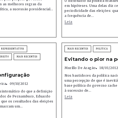
O dicionário da política brasilei
as as melhores regras da
em hipóteses. Uma delas diz re
ítica, a sucessão presidencial...
periodicidade das eleições: qu
a frequência de...
Leia
 REPRESENTATIVA
MAIS RECENTES
POLITICA
IREITO
MAIS RECENTES
Evitando o pior na p
Murillo De Aragão
18/01/2012
onfiguração
Nos bastidores da política naci
uma percepção de que é inevitá
eira
09/10/2012
base política do governo rache
à sucessão de...
sintomático do que a definição
dor de Pernambuco, Eduardo
Leia
que os resultados das eleições
 marcam um...