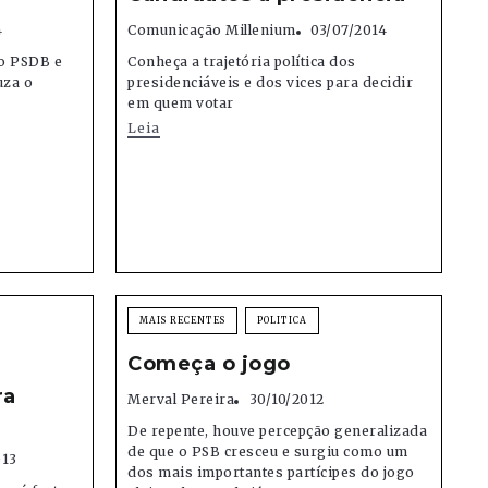
4
Comunicação Millenium
03/07/2014
ao PSDB e
Conheça a trajetória política dos
uza o
presidenciáveis e dos vices para decidir
em quem votar
Leia
MAIS RECENTES
POLITICA
Começa o jogo
ra
Merval Pereira
30/10/2012
De repente, houve percepção generalizada
de que o PSB cresceu e surgiu como um
013
dos mais importantes partícipes do jogo