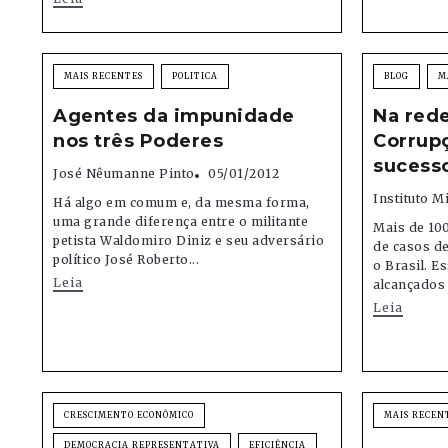
MAIS RECENTES
POLITICA
BLOG
M
Agentes da impunidade
Na red
nos três Poderes
Corrupç
sucesso
José Nêumanne Pinto
05/01/2012
Instituto M
Há algo em comum e, da mesma forma,
uma grande diferença entre o militante
Mais de 100
petista Waldomiro Diniz e seu adversário
de casos de
político José Roberto...
o Brasil. 
Leia
alcançados 
Leia
CRESCIMENTO ECONÔMICO
MAIS RECEN
DEMOCRACIA REPRESENTATIVA
EFICIÊNCIA