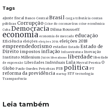
Tags
Brasil
ajuste fiscal
Banco Central
contas
carga tributária
Corrupção
públicas
Crise do coronavírus
crise econômica
Democracia
Dilma Rousseff
Cuba
economia
educação
economia de mercado
eleições 2018
Eficiência
eleições
eleições 2014
empreendedorismo
Estado de
estadao
Estado
Direito
inflação
impostos
Inovação
Infraestrutura
liberdade
Instituto Millenium
Juros
liberdade
liberalismo
Lula
O
Liberdades Individuais
Merval Pereira
de expressão
politica
Globo
PIB
Paulo Guedes
Petrobras
PT
reforma da previdência
STF
tecnologia
startup
Transparência
Leia também