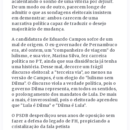
acalentando o sonho de uma vitória por
default
.
De um modo ou de outro, parecem longe de
admitir o que as sondagens eleitorais insistem
em demonstrar: ambos carecem de uma
narrativa política capaz de traduzir o desejo
majoritário de mudança.
A candidatura de Eduardo Campos sofre de um
mal de origem. O ex-governador de Pernambuco
era, até ontem, um “companheiro de viagem” do
lulismo, e sua vice, Marina Silva, fez carreira
política no PT, ainda que sua dissidência já tenha
uma história. Desse mal, decorre um frágil
discurso eleitoral: a “terceira via”, ao menos na
versão de Campos, é um elogio do “lulismo sem
Dilma”. O discurso viola a verdade política, pois o
governo Dilma representa, em todos os sentidos,
o prolongamento dos mandatos de Lula. De mais
a mais, é inverossímil, pois o eleitorado aprendeu
que “Lula é Dilma” e “Dilma é Lula”.
O PSDB desperdiçou seus anos de oposição sem
fazer a defesa do legado de FH, propiciando a
cristalização da fala petista