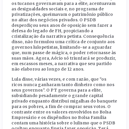
os tucanos governavam para a elite, acentuavam
as desigualdades sociais e, no programa de
privatizações, queimavam o patrimônio público
no altar dos negócios privados. O PSDB
desperdiçou seus anos de oposição sem fazer a
defesa do legado de FH, propiciando a
cristalização da narrativa petista. Consequência
disso, não formulou uma crítica de conjunto aos
governos lulopetistas, limitando-se a aguardar
que, num passe de mágica, o poder retornasse às
suas mãos. Agora, Aécio só triunfará se produzir,
em escassos meses, a narrativa que seu partido
não elaborou ao longo de 12 anos.
Lula disse, várias vezes, e com razão, que “os
ricos nunca ganharam tanto dinheiro como nos
seus governos”. O PT governa para a elite,
subsidiando pesadamente o grande capital
privado enquanto distribui migalhas do banquete
para os pobres, a fim de comprar seus votos. O
contraste entre os valores envolvidos no Bolsa
Empresário e os dispêndios no Bolsa Família
contam uma história sobre o lulismo que o PSDB
ocultou enquanto fingia fazer oposição. Terá