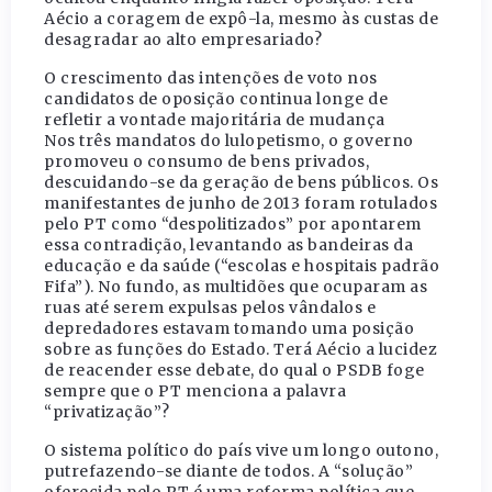
Aécio a coragem de expô-la, mesmo às custas de
desagradar ao alto empresariado?
O crescimento das intenções de voto nos
candidatos de oposição continua longe de
refletir a vontade majoritária de mudança
Nos três mandatos do lulopetismo, o governo
promoveu o consumo de bens privados,
descuidando-se da geração de bens públicos. Os
manifestantes de junho de 2013 foram rotulados
pelo PT como “despolitizados” por apontarem
essa contradição, levantando as bandeiras da
educação e da saúde (“escolas e hospitais padrão
Fifa”). No fundo, as multidões que ocuparam as
ruas até serem expulsas pelos vândalos e
depredadores estavam tomando uma posição
sobre as funções do Estado. Terá Aécio a lucidez
de reacender esse debate, do qual o PSDB foge
sempre que o PT menciona a palavra
“privatização”?
O sistema político do país vive um longo outono,
putrefazendo-se diante de todos. A “solução”
oferecida pelo PT é uma reforma política que