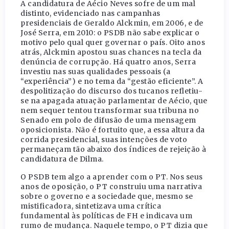
A candidatura de Aécio Neves sofre de um mal
distinto, evidenciado nas campanhas
presidenciais de Geraldo Alckmin, em 2006, e de
José Serra, em 2010: o PSDB não sabe explicar o
motivo pelo qual quer governar o país. Oito anos
atrás, Alckmin apostou suas chances na tecla da
denúncia de corrupção. Há quatro anos, Serra
investiu nas suas qualidades pessoais (a
“experiência”) e no tema da “gestão eficiente”. A
despolitização do discurso dos tucanos refletiu-
se na apagada atuação parlamentar de Aécio, que
nem sequer tentou transformar sua tribuna no
Senado em polo de difusão de uma mensagem
oposicionista. Não é fortuito que, a essa altura da
corrida presidencial, suas intenções de voto
permaneçam tão abaixo dos índices de rejeição à
candidatura de Dilma.
O PSDB tem algo a aprender com o PT. Nos seus
anos de oposição, o PT construiu uma narrativa
sobre o governo e a sociedade que, mesmo se
mistificadora, sintetizava uma crítica
fundamental às políticas de FH e indicava um
rumo de mudança. Naquele tempo, o PT dizia que