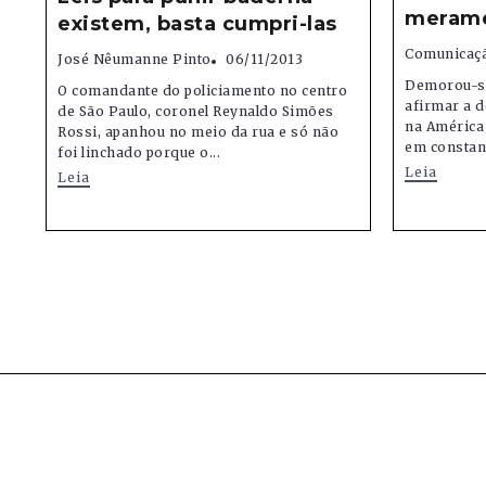
merame
existem, basta cumpri-las
Comunicaçã
José Nêumanne Pinto
06/11/2013
Demorou-se
O comandante do policiamento no centro
afirmar a 
de São Paulo, coronel Reynaldo Simões
na América 
Rossi, apanhou no meio da rua e só não
em constant
foi linchado porque o...
Leia
Leia