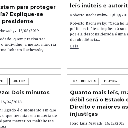
leis inúteis e autori
istem para proteger
ia? Explique-se
Roberto Rachewsky
19/09/20
 presidente
Roberto Rachewsky: "Cada lei in
políticos inúteis impõem à soc
chewsky
13/08/2019
por ela desconsiderada é uma e
edade, quem precisa ser
desobediência...
 o indivíduo, a menor minoria
Leia
firma Roberto Rachewsky
TES
POLITICA
MAIS RECENTES
POLITICA
zzo: Dois minutos
Quanto mais leis, m
débil será o Estado 
16/04/2018
Direito e maiores as
m julgado é o momento em que
injustiças
s o que inventar em matéria de
al para manter os malfeitores
João Luiz Mauad
16/12/2017
drez