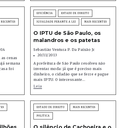
EFICIÊNCIA
ESTADO DE DIREITO
 RECENTES
IGUALDADE PERANTE A LEI
MAIS RECENTES
O IPTU de São Paulo, os
malandros e os patetas
014
Sebastião Ventura P. Da Paixão Jr
20/11/2013
 as cenas
rujá semana
A prefeitura de São Paulo resolveu não
asa foi
inventar moda: já que é preciso mais
dinheiro, o cidadão que se ferre e pague
mais IPTU. O interessante...
Leia
TES
ESTADO DE DIREITO
MAIS RECENTES
POLITICA
ilhões
O silêncio de Cachoeira e o