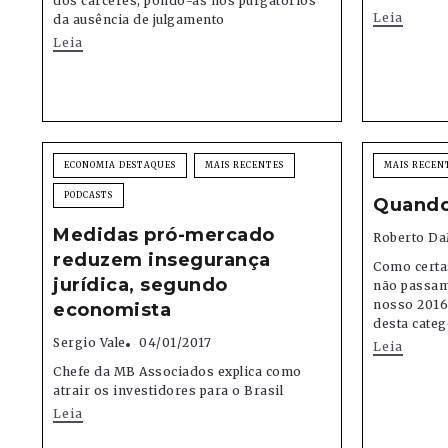
dos cárceres, pondo-as nos purgatórios
Leia
da ausência de julgamento
Leia
ECONOMIA DESTAQUES
MAIS RECENTES
MAIS RECEN
PODCASTS
Quando
Medidas pró-mercado
Roberto Da
reduzem insegurança
Como certa
jurídica, segundo
não passam
nosso 2016
economista
desta categ
Sergio Vale
04/01/2017
Leia
Chefe da MB Associados explica como
atrair os investidores para o Brasil
Leia