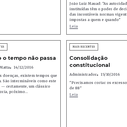
João Luiz Mauad: "As autorida
instituídas têm o poder de deci
das incontáveis ​normas vigen
impostas a quem e quando"
Leia
TES
MAIS RECENTES
 o tempo não passa
Consolidação
constitucional
Matta
14/12/2016
Administrador
15/10/2016
s doenças, existem tempos que
. São intermináveis como este
"Precisamos cortar os excesso
 — certamente, um clássico
de 88"
oria, próximo...
Leia