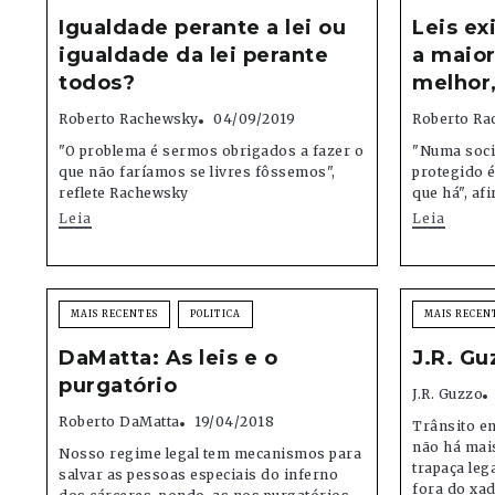
Igualdade perante a lei ou
Leis ex
igualdade da lei perante
a maior
todos?
melhor,
Roberto Rachewsky
04/09/2019
Roberto Ra
"O problema é sermos obrigados a fazer o
"Numa soci
que não faríamos se livres fôssemos",
protegido é
reflete Rachewsky
que há", a
Leia
Leia
MAIS RECENTES
POLITICA
MAIS RECEN
DaMatta: As leis e o
J.R. Gu
purgatório
J.R. Guzzo
Roberto DaMatta
19/04/2018
Trânsito e
não há mai
Nosso regime legal tem mecanismos para
trapaça leg
salvar as pessoas especiais do inferno
fora do xa