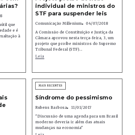
tárias?
individual de ministros do
STF para suspender leis
18
Comunicação Millenium
04/07/2018
útil que
iedade e é
A Comissão de Constituição e Justiça da
xaltação à
Câmara aprovou nesta terça-feira, 3, um
projeto que proíbe ministros do Supremo
Tribunal Federal (STF)...
Leia
MAIS RECENTES
ais
Síndrome do pessimismo
de
Rubens Barbosa
11/01/2017
"Discussão de uma agenda para um Brasil
moderno deveria ir além das atuais
mudanças na economia"
Leia