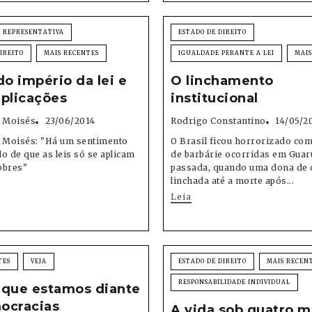
 REPRESENTATIVA
ESTADO DE DIREITO
IREITO
MAIS RECENTES
IGUALDADE PERANTE A LEI
MAIS
do império da lei e
O linchamento
plicações
institucional
o Moisés
23/06/2014
Rodrigo Constantino
14/05/2
o Moisés: "Há um sentimento
O Brasil ficou horrorizado com
o de que as leis só se aplicam
de barbárie ocorridas em Gua
obres"
passada, quando uma dona de c
linchada até a morte após...
Leia
TES
VEJA
ESTADO DE DIREITO
MAIS RECEN
RESPONSABILIDADE INDIVIDUAL
 que estamos diante
ocracias
A vida sob quatro m