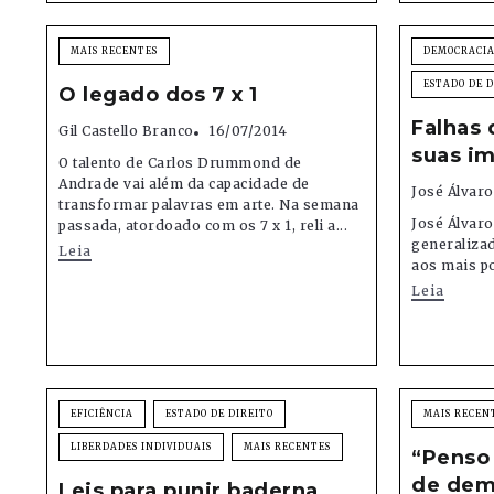
MAIS RECENTES
DEMOCRACIA
ESTADO DE D
O legado dos 7 x 1
Falhas 
Gil Castello Branco
16/07/2014
suas im
O talento de Carlos Drummond de
Andrade vai além da capacidade de
José Álvar
transformar palavras em arte. Na semana
José Álvar
passada, atordoado com os 7 x 1, reli a...
generalizad
Leia
aos mais p
Leia
EFICIÊNCIA
ESTADO DE DIREITO
MAIS RECEN
LIBERDADES INDIVIDUAIS
MAIS RECENTES
“Penso
de dem
Leis para punir baderna