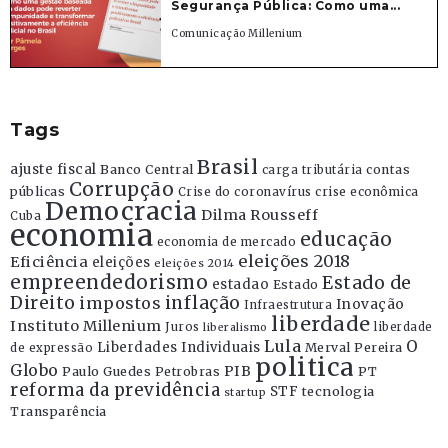
Segurança Pública: Como uma...
Comunicação Millenium
Tags
Brasil
ajuste fiscal
Banco Central
contas
carga tributária
Corrupção
públicas
Crise do coronavírus
crise econômica
Democracia
Dilma Rousseff
Cuba
economia
educação
economia de mercado
eleições 2018
Eficiência
eleições
eleições 2014
empreendedorismo
Estado de
estadao
Estado
Direito
inflação
impostos
Inovação
Infraestrutura
liberdade
Instituto Millenium
Juros
liberdade
liberalismo
Lula
O
Liberdades Individuais
Merval Pereira
de expressão
politica
Globo
PIB
Paulo Guedes
Petrobras
PT
reforma da previdência
STF
tecnologia
startup
Transparência