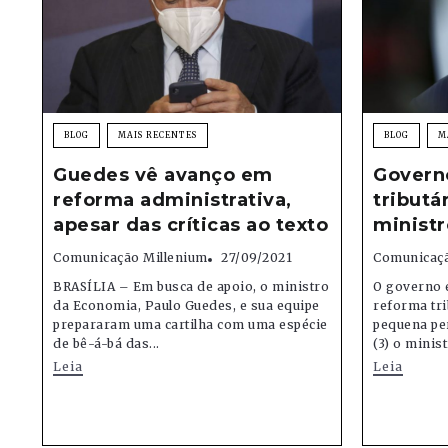
BLOG
MAIS RECENTES
BLOG
M
Guedes vê avanço em
Govern
reforma administrativa,
tributá
apesar das críticas ao texto
minist
Comunicação Millenium
27/09/2021
Comunicaçã
BRASÍLIA – Em busca de apoio, o ministro
O governo 
da Economia, Paulo Guedes, e sua equipe
reforma tri
prepararam uma cartilha com uma espécie
pequena pe
de bê-á-bá das...
(3) o minis
Leia
Leia