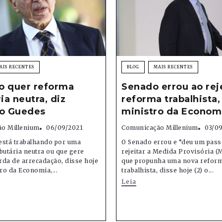
AIS RECENTES
BLOG
MAIS RECENTES
o quer reforma
Senado errou ao rej
ria neutra, diz
reforma trabalhista,
ro Guedes
ministro da Econom
o Millenium
06/09/2021
Comunicação Millenium
03/0
está trabalhando por uma
O Senado errou e “deu um pass
butária neutra ou que gere
rejeitar a Medida Provisória (M
rda de arrecadação, disse hoje
que propunha uma nova refor
tro da Economia,...
trabalhista, disse hoje (2) o...
Leia