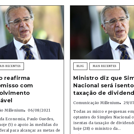
AIS RECENTES
BLOG
MAIS RECENTES
o reafirma
Ministro diz que Si
misso com
Nacional será isento
olvimento
taxação de dividen
ável
Comunicação Millenium
29/0
o Millenium
06/08/2021
Todas as micro e pequenas em
optantes do Simples Nacional 
 da Economia, Paulo Guedes,
isentas da taxação de dividend
oje (5) o apoio às medidas do
hoje (28) o ministro da...
eral para alcançar as metas de