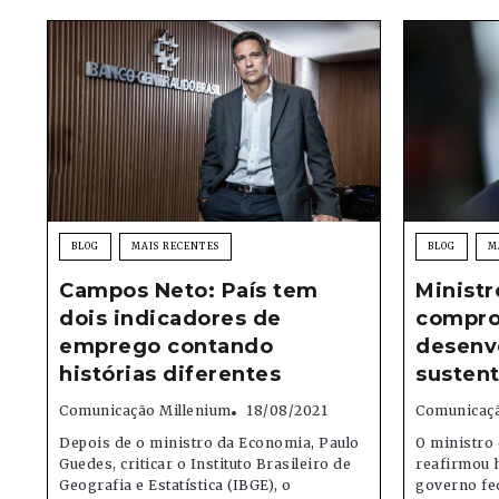
BLOG
MAIS RECENTES
BLOG
M
Campos Neto: País tem
Ministr
dois indicadores de
compro
emprego contando
desenv
histórias diferentes
sustent
Comunicação Millenium
18/08/2021
Comunicaçã
Depois de o ministro da Economia, Paulo
O ministro
Guedes, criticar o Instituto Brasileiro de
reafirmou h
Geografia e Estatística (IBGE), o
governo fed