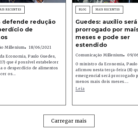
AIS RECENTES
BLOG
MAIS RECENTES
 defende redução
Guedes: auxílio será
erdício de
prorrogado por mai
tos
meses e pode ser
estendido
o Millenium
18/06/2021
Comunicação Millenium
09/0
 da Economia, Paulo Guedes,
(17) que é possível estabelecer
O ministro da Economia, Paulo
a o desperdício de alimentos
afirmou nesta terça-feira (8) qu
cer os...
emergencial será prorrogado p
menos mais dois meses....
Leia
Carregar mais