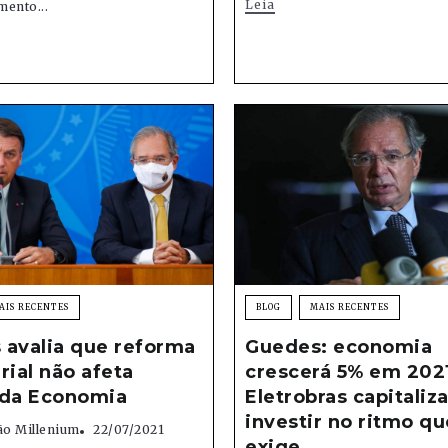
Leia
mento...
AIS RECENTES
BLOG
MAIS RECENTES
 avalia que reforma
Guedes: economia
rial não afeta
crescerá 5% em 202
 da Economia
Eletrobras capitaliz
investir no ritmo qu
o Millenium
22/07/2021
exige