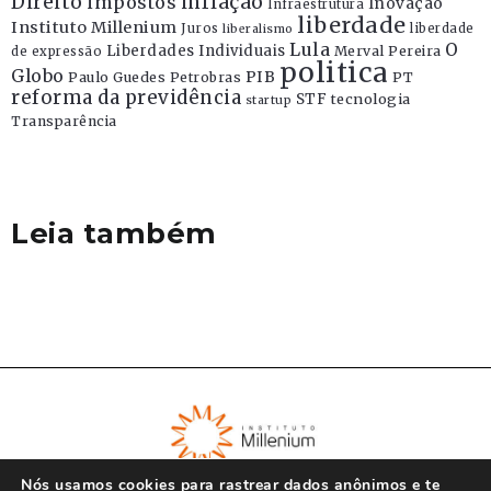
Direito
inflação
impostos
Inovação
Infraestrutura
liberdade
Instituto Millenium
Juros
liberdade
liberalismo
Lula
O
Liberdades Individuais
Merval Pereira
de expressão
politica
Globo
PIB
Paulo Guedes
Petrobras
PT
reforma da previdência
STF
tecnologia
startup
Transparência
Leia também
Nós usamos cookies para rastrear dados anônimos e te