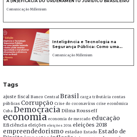
A (IN)EFICÁCIA DO ORDENAMENTO JURÍDICO BRASILEIRO
Comunicação Millenium
Inteligência e Tecnologia na
Segurança Pública: Como uma...
Comunicação Millenium
Tags
Brasil
ajuste fiscal
Banco Central
contas
carga tributária
Corrupção
públicas
Crise do coronavírus
crise econômica
Democracia
Dilma Rousseff
Cuba
economia
educação
economia de mercado
eleições 2018
Eficiência
eleições
eleições 2014
empreendedorismo
Estado de
estadao
Estado