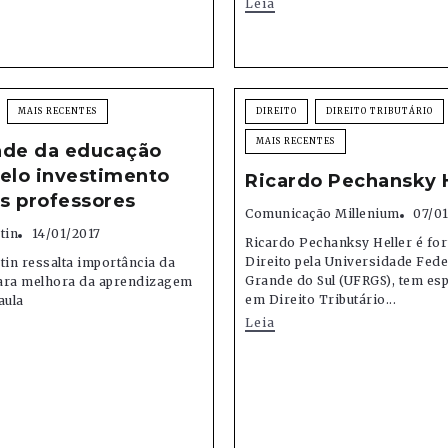
Leia
MAIS RECENTES
DIREITO
DIREITO TRIBUTÁRIO
MAIS RECENTES
ade da educação
elo investimento
Ricardo Pechansky H
s professores
Comunicação Millenium
07/0
tin
14/01/2017
Ricardo Pechanksy Heller é f
Direito pela Universidade Fede
tin ressalta importância da
Grande do Sul (UFRGS), tem esp
ara melhora da aprendizagem
em Direito Tributário...
aula
Leia