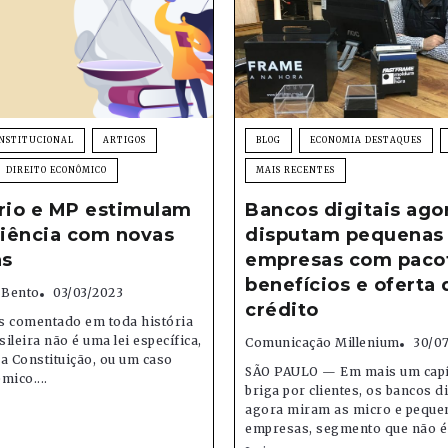
INSTITUCIONAL
ARTIGOS
BLOG
ECONOMIA DESTAQUES
DIREITO ECONÔMICO
MAIS RECENTES
rio e MP estimulam
Bancos digitais ago
ciência com novas
disputam pequenas
s
empresas com paco
benefícios e oferta 
 Bento
03/03/2023
crédito
s comentado em toda história
sileira não é uma lei específica,
Comunicação Millenium
30/0
a Constituição, ou um caso
SÃO PAULO — Em mais um capí
êmico....
briga por clientes, os bancos di
agora miram as micro e peque
empresas, segmento que não é 