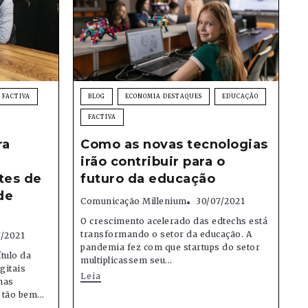
FACTIVA
BLOG
ECONOMIA DESTAQUES
EDUCAÇÃO
FACTIVA
ra
Como as novas tecnologias
irão contribuir para o
tes de
futuro da educação
de
Comunicação Millenium
30/07/2021
O crescimento acelerado das edtechs está
transformando o setor da educação. A
7/2021
pandemia fez com que startups do setor
tulo da
multiplicassem seu...
gitais
Leia
nas
tão bem...