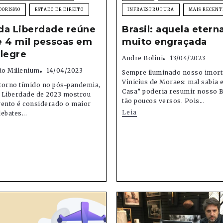
DORISMO
ESTADO DE DIREITO
INFRAESTRUTURA
MAIS RECENT
da Liberdade reúne
Brasil: aquela etern
e 4 mil pessoas em
muito engraçada
legre
Andre Bolini
13/04/2023
o Millenium
14/04/2023
Sempre iluminado nosso imorta
Vinicius de Moraes: mal sabia 
torno tímido no pós-pandemia,
Casa” poderia resumir nosso B
 Liberdade de 2023 mostrou
tão poucos versos. Pois...
vento é considerado o maior
Leia
ebates...