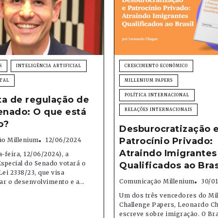
S
INTELIGÊNCIA ARTIFICIAL
CRESCIMENTO ECONÔMICO
TAL
MILLENIUM PAPERS
POLÍTICA INTERNACIONAL
ta de regulação de
enado: O que está
RELAÇÕES INTERNACIONAIS
o?
Desburocratização 
Patrocínio Privado:
o Millenium
12/06/2024
Atraindo Imigrantes
a-feira, 12/06/2024), a
special do Senado votará o
Qualificados ao Bras
Lei 2338/23, que visa
Comunicação Millenium
30/0
r o desenvolvimento e a...
Um dos três vencedores do Mi
Challenge Papers, Leonardo C
escreve sobre imigração. O Bra