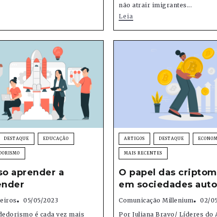
não atrair imigrantes...
Leia
DESTAQUE
EDUCAÇÃO
ARTIGOS
DESTAQUE
ECONOM
DORISMO
MAIS RECENTES
so aprender a
O papel das cripto
nder
em sociedades autor
eiros
05/05/2023
Comunicação Millenium
02/0
edorismo é cada vez mais
Por Juliana Bravo/ Líderes d