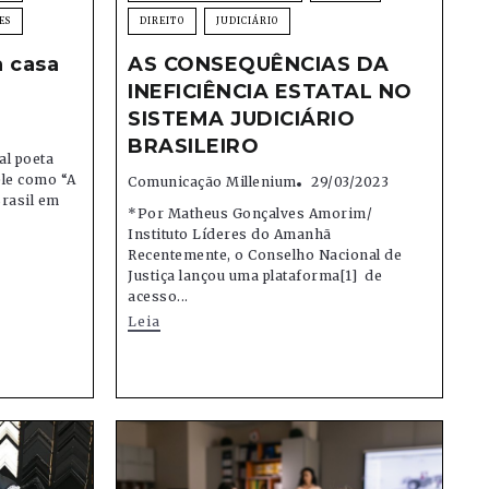
ES
DIREITO
JUDICIÁRIO
a casa
AS CONSEQUÊNCIAS DA
INEFICIÊNCIA ESTATAL NO
SISTEMA JUDICIÁRIO
BRASILEIRO
l poeta
ele como “A
Comunicação Millenium
29/03/2023
rasil em
*Por Matheus Gonçalves Amorim/
Instituto Líderes do Amanhã
Recentemente, o Conselho Nacional de
Justiça lançou uma plataforma[1] de
acesso...
Leia