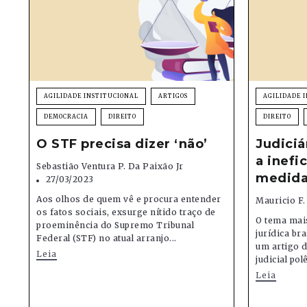
AGILIDADE INSTITUCIONAL
ARTIGOS
AGILIDADE 
DEMOCRACIA
DIREITO
DIREITO
O STF precisa dizer ‘não’
Judiciá
a inefi
Sebastião Ventura P. Da Paixão Jr
medida
27/03/2023
Aos olhos de quem vê e procura entender
Mauricio F.
os fatos sociais, exsurge nítido traço de
O tema mai
proeminência do Supremo Tribunal
jurídica bra
Federal (STF) no atual arranjo...
um artigo d
Leia
judicial pol
Leia