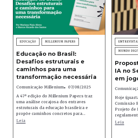
EDUCAÇÃO
MILLENIUM PAPERS
ENTREVISTA
MUNDO DIGI
Educação no Brasil:
Desafios estruturais e
Propos
caminhos para uma
IA no S
transformação necessária
em jog
Comunicação Millenium
07/08/2025
Comunicaçã
A 47ª edição do Millenium Papers traz
Hoje (quart
uma análise corajosa dos entraves
Comissão E
estruturais da educação brasileira e
Projeto de 
propõe caminhos concretos para...
regulamenta
Leia
Leia