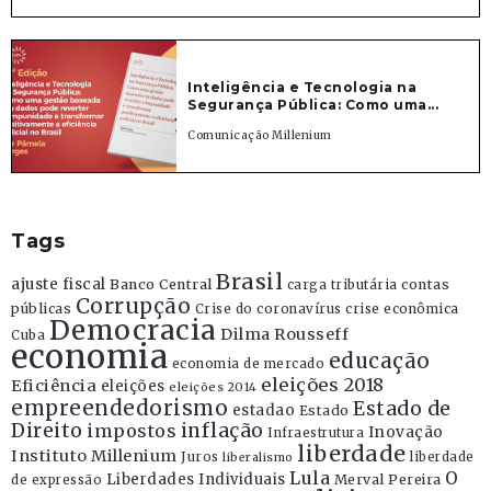
Inteligência e Tecnologia na
Segurança Pública: Como uma...
Comunicação Millenium
Tags
Brasil
ajuste fiscal
Banco Central
contas
carga tributária
Corrupção
públicas
Crise do coronavírus
crise econômica
Democracia
Dilma Rousseff
Cuba
economia
educação
economia de mercado
eleições 2018
Eficiência
eleições
eleições 2014
empreendedorismo
Estado de
estadao
Estado
Direito
inflação
impostos
Inovação
Infraestrutura
liberdade
Instituto Millenium
Juros
liberdade
liberalismo
Lula
O
Liberdades Individuais
Merval Pereira
de expressão