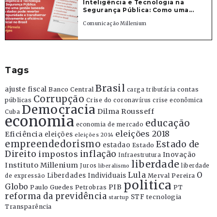
Inteligência e Tecnologia na
Segurança Pública: Como uma...
Comunicação Millenium
Tags
Brasil
ajuste fiscal
Banco Central
contas
carga tributária
Corrupção
públicas
Crise do coronavírus
crise econômica
Democracia
Dilma Rousseff
Cuba
economia
educação
economia de mercado
eleições 2018
Eficiência
eleições
eleições 2014
empreendedorismo
Estado de
estadao
Estado
Direito
inflação
impostos
Inovação
Infraestrutura
liberdade
Instituto Millenium
Juros
liberdade
liberalismo
Lula
O
Liberdades Individuais
Merval Pereira
de expressão
politica
Globo
PIB
Paulo Guedes
Petrobras
PT
reforma da previdência
STF
tecnologia
startup
Transparência