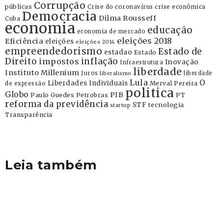
Corrupção
públicas
Crise do coronavírus
crise econômica
Democracia
Dilma Rousseff
Cuba
economia
educação
economia de mercado
eleições 2018
Eficiência
eleições
eleições 2014
empreendedorismo
Estado de
estadao
Estado
Direito
inflação
impostos
Inovação
Infraestrutura
liberdade
Instituto Millenium
Juros
liberdade
liberalismo
Lula
O
Liberdades Individuais
Merval Pereira
de expressão
politica
Globo
PIB
Paulo Guedes
Petrobras
PT
reforma da previdência
STF
tecnologia
startup
Transparência
Leia também