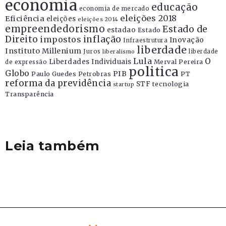
economia
educação
economia de mercado
eleições 2018
Eficiência
eleições
eleições 2014
empreendedorismo
Estado de
estadao
Estado
Direito
inflação
impostos
Inovação
Infraestrutura
liberdade
Instituto Millenium
Juros
liberdade
liberalismo
Lula
O
Liberdades Individuais
Merval Pereira
de expressão
politica
Globo
PIB
Paulo Guedes
Petrobras
PT
reforma da previdência
STF
tecnologia
startup
Transparência
Leia também