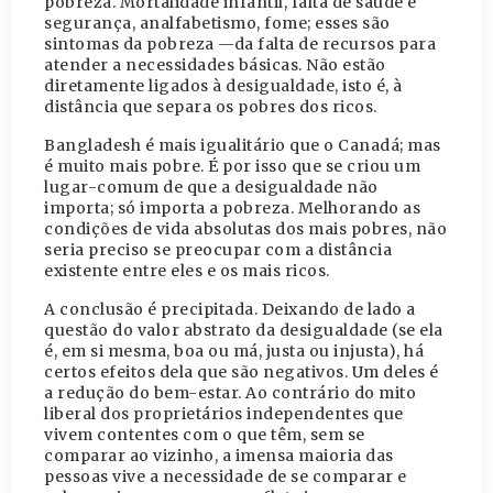
pobreza. Mortalidade infantil, falta de saúde e
segurança, analfabetismo, fome; esses são
sintomas da pobreza —da falta de recursos para
atender a necessidades básicas. Não estão
diretamente ligados à desigualdade, isto é, à
distância que separa os pobres dos ricos.
Bangladesh é mais igualitário que o Canadá; mas
é muito mais pobre. É por isso que se criou um
lugar-comum de que a desigualdade não
importa; só importa a pobreza. Melhorando as
condições de vida absolutas dos mais pobres, não
seria preciso se preocupar com a distância
existente entre eles e os mais ricos.
A conclusão é precipitada. Deixando de lado a
questão do valor abstrato da desigualdade (se ela
é, em si mesma, boa ou má, justa ou injusta), há
certos efeitos dela que são negativos. Um deles é
a redução do bem-estar. Ao contrário do mito
liberal dos proprietários independentes que
vivem contentes com o que têm, sem se
comparar ao vizinho, a imensa maioria das
pessoas vive a necessidade de se comparar e