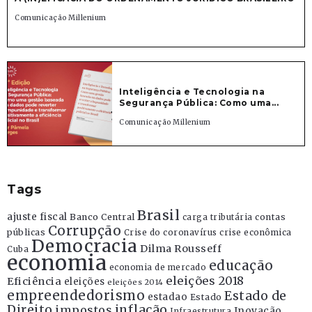
Comunicação Millenium
Inteligência e Tecnologia na
Segurança Pública: Como uma...
Comunicação Millenium
Tags
Brasil
ajuste fiscal
Banco Central
contas
carga tributária
Corrupção
públicas
Crise do coronavírus
crise econômica
Democracia
Dilma Rousseff
Cuba
economia
educação
economia de mercado
eleições 2018
Eficiência
eleições
eleições 2014
empreendedorismo
Estado de
estadao
Estado
Direito
inflação
impostos
Inovação
Infraestrutura