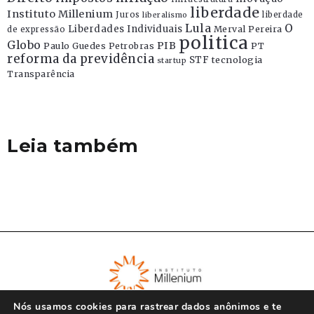
liberdade
Instituto Millenium
Juros
liberdade
liberalismo
Lula
O
Liberdades Individuais
Merval Pereira
de expressão
politica
Globo
PIB
Paulo Guedes
Petrobras
PT
reforma da previdência
STF
tecnologia
startup
Transparência
Leia também
Nós usamos cookies para rastrear dados anônimos e te