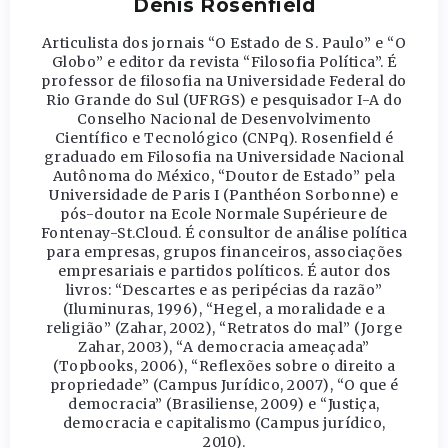
Denis Rosenfield
Articulista dos jornais “O Estado de S. Paulo” e “O
Globo” e editor da revista “Filosofia Política”. É
professor de filosofia na Universidade Federal do
Rio Grande do Sul (UFRGS) e pesquisador I-A do
Conselho Nacional de Desenvolvimento
Científico e Tecnológico (CNPq). Rosenfield é
graduado em Filosofia na Universidade Nacional
Autônoma do México, “Doutor de Estado” pela
Universidade de Paris I (Panthéon Sorbonne) e
pós-doutor na Ecole Normale Supérieure de
Fontenay-St.Cloud. É consultor de análise política
para empresas, grupos financeiros, associações
empresariais e partidos políticos. É autor dos
livros: “Descartes e as peripécias da razão”
(Iluminuras, 1996), “Hegel, a moralidade e a
religião” (Zahar, 2002), “Retratos do mal” (Jorge
Zahar, 2003), “A democracia ameaçada”
(Topbooks, 2006), “Reflexões sobre o direito a
propriedade” (Campus Jurídico, 2007), “O que é
democracia” (Brasiliense, 2009) e “Justiça,
democracia e capitalismo (Campus jurídico,
2010).