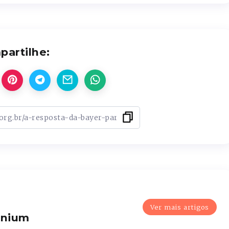
artilhe:
Ver mais artigos
enium