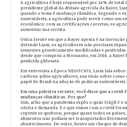
A agricultura é hoje responsável por 24% do total 
presidente global da divisão agrícola da Bayer, Li
quando o tema é mudança climática. Segundo o exe
sustentáveis, a agricultura pode servir como um se
econômico: com as certificações corretas, os agri
aumentar sua receita.
Outra frente em que a Bayer aposta é na inovação 
defende Liam, os agricultores não precisam expand
sementes geneticamente modificadas e pesticidas 
desde que comprou a Monsanto, em 2018, a Bayer 
pesticida glifosato.
Em entrevista a Época NEGÓCIOS, Liam fala sobre 
carbono pelos agricultores, sua visão sobre como c
papel do Brasil na adoção de práticas sustentáveis 
Em uma palestra recente, você disse que a covid-
mudanças climáticas. Por que?
Sim, acho que a pandemia expôs o quão frágil é o s
oferta e demanda. E o que vimos com a covid fora
repente se quebrou, porque quase todos os países,
alimentos não podiam ser transportados livrement
abastecimento. Do outro, houve um choque de dem