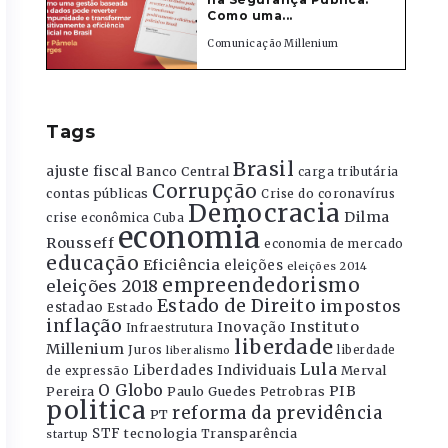
Como uma...
Comunicação Millenium
Tags
Brasil
ajuste fiscal
Banco Central
carga tributária
Corrupção
contas públicas
Crise do coronavírus
Democracia
Dilma
crise econômica
Cuba
economia
Rousseff
economia de mercado
educação
Eficiência
eleições
eleições 2014
empreendedorismo
eleições 2018
Estado de Direito
impostos
estadao
Estado
inflação
Instituto
Inovação
Infraestrutura
liberdade
Millenium
Juros
liberdade
liberalismo
Lula
Liberdades Individuais
Merval
de expressão
O Globo
PIB
Pereira
Paulo Guedes
Petrobras
politica
reforma da previdência
PT
STF
tecnologia
Transparência
startup