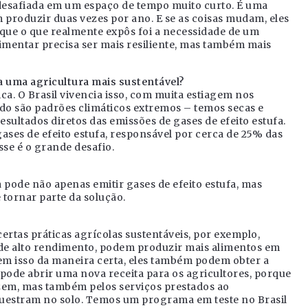
desafiada em um espaço de tempo muito curto. É uma
 produzir duas vezes por ano. E se as coisas mudam, eles
que o que realmente expôs foi a necessidade de um
limentar precisa ser mais resiliente, mas também mais
a uma agricultura mais sustentável?
ca. O Brasil vivencia isso, com muita estiagem nos
o são padrões climáticos extremos – temos secas e
esultados diretos das emissões de gases de efeito estufa.
ases de efeito estufa, responsável por cerca de 25% das
sse é o grande desafio.
a pode não apenas emitir gases de efeito estufa, mas
tornar parte da solução.
certas práticas agrícolas sustentáveis, por exemplo,
s de alto rendimento, podem produzir mais alimentos em
em isso da maneira certa, eles também podem obter a
 pode abrir uma nova receita para os agricultores, porque
zem, mas também pelos serviços prestados ao
questram no solo. Temos um programa em teste no Brasil