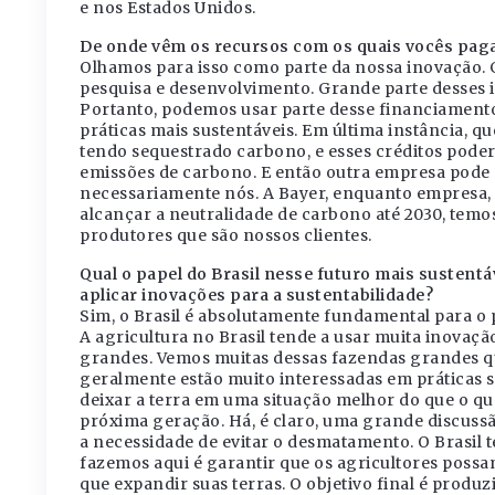
e nos Estados Unidos.
De onde vêm os recursos com os quais vocês pag
Olhamos para isso como parte da nossa inovação. 
pesquisa e desenvolvimento. Grande parte desses i
Portanto, podemos usar parte desse financiament
práticas mais sustentáveis. Em última instância, 
tendo sequestrado carbono, e esses créditos pod
emissões de carbono. E então outra empresa pode 
necessariamente nós. A Bayer, enquanto empresa,
alcançar a neutralidade de carbono até 2030, temo
produtores que são nossos clientes.
Qual o papel do Brasil nesse futuro mais sustent
aplicar inovações para a sustentabilidade?
Sim, o Brasil é absolutamente fundamental para o 
A agricultura no Brasil tende a usar muita inovaç
grandes. Vemos muitas dessas fazendas grandes qu
geralmente estão muito interessadas em práticas su
deixar a terra em uma situação melhor do que o que
próxima geração. Há, é claro, uma grande discus
a necessidade de evitar o desmatamento. O Brasil t
fazemos aqui é garantir que os agricultores poss
que expandir suas terras. O objetivo final é produ