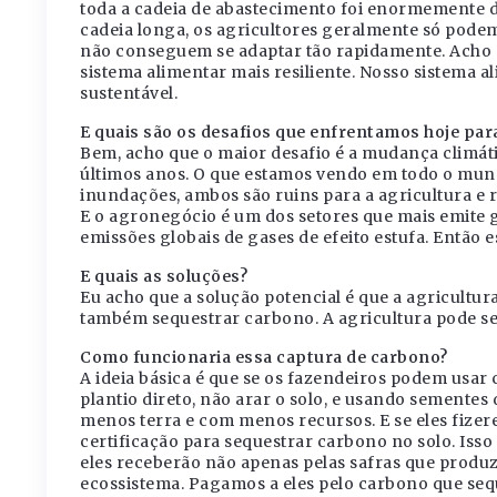
toda a cadeia de abastecimento foi enormemente 
cadeia longa, os agricultores geralmente só podem
não conseguem se adaptar tão rapidamente. Acho 
sistema alimentar mais resiliente. Nosso sistema a
sustentável.
E quais são os desafios que enfrentamos hoje par
Bem, acho que o maior desafio é a mudança climáti
últimos anos. O que estamos vendo em todo o mund
inundações, ambos são ruins para a agricultura e r
E o agronegócio é um dos setores que mais emite g
emissões globais de gases de efeito estufa. Então e
E quais as soluções?
Eu acho que a solução potencial é que a agricultur
também sequestrar carbono. A agricultura pode se 
Como funcionaria essa captura de carbono?
A ideia básica é que se os fazendeiros podem usar 
plantio direto, não arar o solo, e usando semente
menos terra e com menos recursos. E se eles fizer
certificação para sequestrar carbono no solo. Isso
eles receberão não apenas pelas safras que produ
ecossistema. Pagamos a eles pelo carbono que se