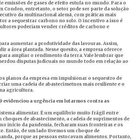
de emissões de gases de efeito estufa no mundo. Para o
am Condon, entretanto, o setor pode ser parte da solução
cutivo da multinacional alemã, com práticas mais
tor a sequestrar carbono no solo. O incentivo a isso é
cultores poderiam vender créditos de carbono e
para aumentar a produtividade das lavouras. Assim,
ir a área plantada. Nesse quesito, a empresa oferece
para ampliar o rendimento da terra. Vale lembrar que
herdou disputas judicuais no mundo todo em relação ao
os planos da empresa em impulsionar o sequestro de
riar uma cadeia de abastecimetnos mais resiliente e o
na agricultura.
19 evidenciou a urgência em lutarmos contra as
istema alimentar. É um equilíbrio muito frágil entre
m choques de abastecimento, a cadeia de suprimentos de
 no início da pandemia, fecharam suas fronteiras e os
e. Então, de um lado tivemos um choque de
anda, porque as pessoas estocavam alimentos. Portanto,