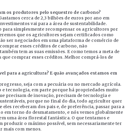
am os produtores pelo sequestro de carbono?
Gastamos cerca de 2,3 bilhões de euros por ano em
nvestimentos vai para a área de sustentabilidade.
o para simplesmente recompensar os agricultores por
queremos que os agricultores sejam certificados como
erão ser negociados em uma plataforma de comércio de
comprar esses créditos de carbono, não
 também tem as suas emissões. E como temos a meta de
s que comprar esses créditos. Melhor comprá-los de
ável para a agricultura? E quão avançados estamos em
progresso, seja com a pecuária ou no mercado agrícola.
ão e tecnologia, em parte porque há propriedades muito
e precisam de inovação, precisam de tecnologia e
stentáveis, porque no final do dia, todo agricultor quer
 eles receberam dos pais e, de preferência, passar para a
são em torno do desmatamento, e nós vemos globalmente
em uma área florestal fantástica. O que tentamos e
am produzir o máximo possível, sem necessariamente ter
zir mais com menos.