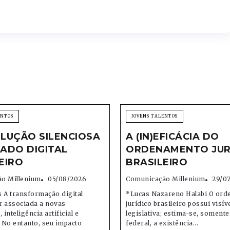
ENTOS
JOVENS TALENTOS
LUÇÃO SILENCIOSA
A (IN)EFICÁCIA DO
ADO DIGITAL
ORDENAMENTO JUR
EIRO
BRASILEIRO
o Millenium
05/08/2026
Comunicação Millenium
29/0
 A transformação digital
*Lucas Nazareno Halabi O or
r associada a novas
jurídico brasileiro possui visív
 inteligência artificial e
legislativa; estima-se, soment
 No entanto, seu impacto
federal, a existência...