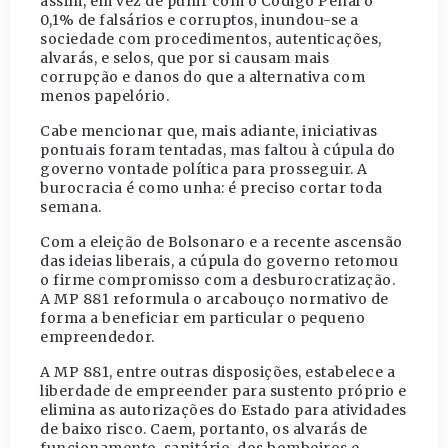
assim, em vez de punir com o Código Penal o
0,1% de falsários e corruptos, inundou-se a
sociedade com procedimentos, autenticações,
alvarás, e selos, que por si causam mais
corrupção e danos do que a alternativa com
menos papelório.
Cabe mencionar que, mais adiante, iniciativas
pontuais foram tentadas, mas faltou à cúpula do
governo vontade política para prosseguir. A
burocracia é como unha: é preciso cortar toda
semana.
Com a eleição de Bolsonaro e a recente ascensão
das ideias liberais, a cúpula do governo retomou
o firme compromisso com a desburocratização.
A MP 881 reformula o arcabouço normativo de
forma a beneficiar em particular o pequeno
empreendedor.
A MP 881, entre outras disposições, estabelece a
liberdade de empreender para sustento próprio e
elimina as autorizações do Estado para atividades
de baixo risco. Caem, portanto, os alvarás de