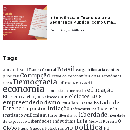
Inteligência e Tecnologia na
Segurança Pública: Como uma...
Comunicação Millenium
Tags
Brasil
ajuste fiscal
Banco Central
contas
carga tributária
Corrupção
públicas
Crise do coronavírus
crise econômica
Democracia
Dilma Rousseff
Cuba
economia
educação
economia de mercado
eleições 2018
Eficiência
eleições
eleições 2014
empreendedorismo
Estado de
estadao
Estado
Direito
inflação
impostos
Inovação
Infraestrutura
liberdade
Instituto Millenium
Juros
liberdade
liberalismo
Lula
O
Liberdades Individuais
Merval Pereira
de expressão
politica
Globo
PIB
Paulo Guedes
Petrobras
PT