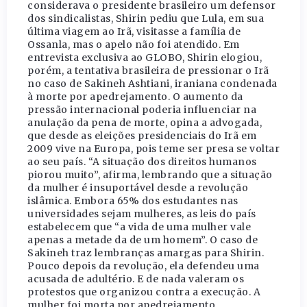
considerava o presidente brasileiro um defensor
dos sindicalistas, Shirin pediu que Lula, em sua
última viagem ao Irã, visitasse a família de
Ossanla, mas o apelo não foi atendido. Em
entrevista exclusiva ao GLOBO, Shirin elogiou,
porém, a tentativa brasileira de pressionar o Irã
no caso de Sakineh Ashtiani, iraniana condenada
à morte por apedrejamento. O aumento da
pressão internacional poderia influenciar na
anulação da pena de morte, opina a advogada,
que desde as eleições presidenciais do Irã em
2009 vive na Europa, pois teme ser presa se voltar
ao seu país. “A situação dos direitos humanos
piorou muito”, afirma, lembrando que a situação
da mulher é insuportável desde a revolução
islâmica. Embora 65% dos estudantes nas
universidades sejam mulheres, as leis do país
estabelecem que “a vida de uma mulher vale
apenas a metade da de um homem”. O caso de
Sakineh traz lembranças amargas para Shirin.
Pouco depois da revolução, ela defendeu uma
acusada de adultério. E de nada valeram os
protestos que organizou contra a execução. A
mulher foi morta por apedrejamento.