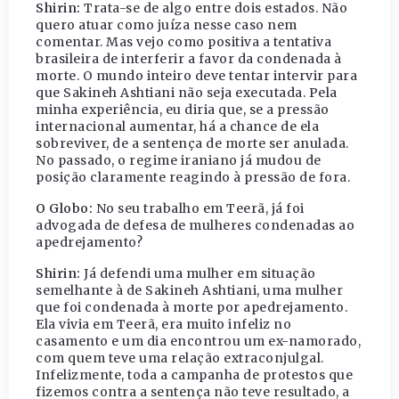
Shirin:
Trata-se de algo entre dois estados. Não
quero atuar como juíza nesse caso nem
comentar. Mas vejo como positiva a tentativa
brasileira de interferir a favor da condenada à
morte. O mundo inteiro deve tentar intervir para
que Sakineh Ashtiani não seja executada. Pela
minha experiência, eu diria que, se a pressão
internacional aumentar, há a chance de ela
sobreviver, de a sentença de morte ser anulada.
No passado, o regime iraniano já mudou de
posição claramente reagindo à pressão de fora.
O Globo:
No seu trabalho em Teerã, já foi
advogada de defesa de mulheres condenadas ao
apedrejamento?
Shirin:
Já defendi uma mulher em situação
semelhante à de Sakineh Ashtiani, uma mulher
que foi condenada à morte por apedrejamento.
Ela vivia em Teerã, era muito infeliz no
casamento e um dia encontrou um ex-namorado,
com quem teve uma relação extraconjulgal.
Infelizmente, toda a campanha de protestos que
fizemos contra a sentença não teve resultado, a