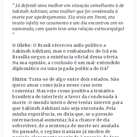
” Já defendi uma mulher em situação semelhante à de
Sakineh Ashtiani, uma mulher que foi condenada à
morte por apedrejamento. Ela vivia em Teerã, era
muito infeliz no casamento e um dia encontrou um ex-
namorado, com quem teve uma relação extraconjulgal
“
O Globo:
O Brasil ofereceu asilo político a
Sakineh Ashtiani, mas o embaixador do Irã em
Brasília negou a existência oficial dessa oferta.
Na sua opinião, a confusão é um mal-entendido
diplomático ou uma jogada política do Irã?
Shirin:
Trata-se de algo entre dois estados. Não
quero atuar como juíza nesse caso nem
comentar. Mas vejo como positiva a tentativa
brasileira de interferir a favor da condenada à
morte. O mundo inteiro deve tentar intervir para
que Sakineh Ashtiani não seja executada. Pela
minha experiência, eu diria que, se a pressão
internacional aumentar, há a chance de ela
sobreviver, de a sentença de morte ser anulada.
No passado, o regime iraniano já mudou de