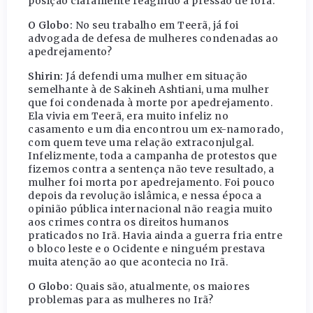
posição claramente reagindo à pressão de fora.
O Globo:
No seu trabalho em Teerã, já foi
advogada de defesa de mulheres condenadas ao
apedrejamento?
Shirin:
Já defendi uma mulher em situação
semelhante à de Sakineh Ashtiani, uma mulher
que foi condenada à morte por apedrejamento.
Ela vivia em Teerã, era muito infeliz no
casamento e um dia encontrou um ex-namorado,
com quem teve uma relação extraconjulgal.
Infelizmente, toda a campanha de protestos que
fizemos contra a sentença não teve resultado, a
mulher foi morta por apedrejamento. Foi pouco
depois da revolução islâmica, e nessa época a
opinião pública internacional não reagia muito
aos crimes contra os direitos humanos
praticados no Irã. Havia ainda a guerra fria entre
o bloco leste e o Ocidente e ninguém prestava
muita atenção ao que acontecia no Irã.
O Globo:
Quais são, atualmente, os maiores
problemas para as mulheres no Irã?