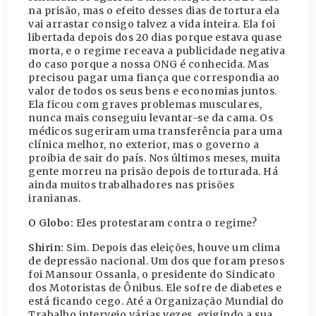
na prisão, mas o efeito desses dias de tortura ela
vai arrastar consigo talvez a vida inteira. Ela foi
libertada depois dos 20 dias porque estava quase
morta, e o regime receava a publicidade negativa
do caso porque a nossa ONG é conhecida. Mas
precisou pagar uma fiança que correspondia ao
valor de todos os seus bens e economias juntos.
Ela ficou com graves problemas musculares,
nunca mais conseguiu levantar-se da cama. Os
médicos sugeriram uma transferência para uma
clínica melhor, no exterior, mas o governo a
proibia de sair do país. Nos últimos meses, muita
gente morreu na prisão depois de torturada. Há
ainda muitos trabalhadores nas prisões
iranianas.
O Globo:
Eles protestaram contra o regime?
Shirin:
Sim. Depois das eleições, houve um clima
de depressão nacional. Um dos que foram presos
foi Mansour Ossanla, o presidente do Sindicato
dos Motoristas de Ônibus. Ele sofre de diabetes e
está ficando cego. Até a Organização Mundial do
Trabalho interveio várias vezes, exigindo a sua