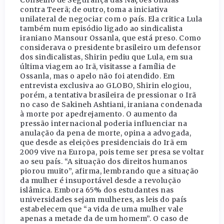
contra Teerã; de outro, toma a iniciativa
unilateral de negociar com o país. Ela critica Lula
também num episódio ligado ao sindicalista
iraniano Mansour Ossanla, que está preso. Como
considerava o presidente brasileiro um defensor
dos sindicalistas, Shirin pediu que Lula, em sua
última viagem ao Irã, visitasse a família de
Ossanla, mas o apelo não foi atendido. Em
entrevista exclusiva ao GLOBO, Shirin elogiou,
porém, a tentativa brasileira de pressionar o Irã
no caso de Sakineh Ashtiani, iraniana condenada
à morte por apedrejamento. O aumento da
pressão internacional poderia influenciar na
anulação da pena de morte, opina a advogada,
que desde as eleições presidenciais do Irã em
2009 vive na Europa, pois teme ser presa se voltar
ao seu país. “A situação dos direitos humanos
piorou muito”, afirma, lembrando que a situação
da mulher é insuportável desde a revolução
islâmica. Embora 65% dos estudantes nas
universidades sejam mulheres, as leis do país
estabelecem que “a vida de uma mulher vale
apenas a metade da de um homem”. O caso de