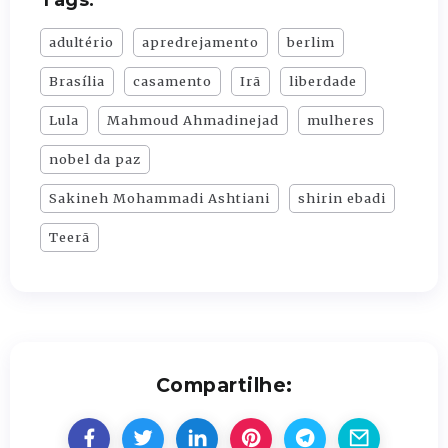
adultério
apredrejamento
berlim
Brasília
casamento
Irã
liberdade
Lula
Mahmoud Ahmadinejad
mulheres
nobel da paz
Sakineh Mohammadi Ashtiani
shirin ebadi
Teerã
Compartilhe: