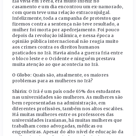
Ela vivia em Teerã, era muito infeliz no
casamento e um dia encontrou um ex-namorado,
com quem teve uma relação extraconjulgal.
Infelizmente, toda a campanha de protestos que
fizemos contra a sentença não teve resultado, a
mulher foi morta por apedrejamento. Foi pouco
depois da revolução islâmica, e nessa época a
opinião pública internacional não reagia muito
aos crimes contra os direitos humanos
praticados no Irã. Havia ainda a guerra fria entre
o bloco leste e o Ocidente e ninguém prestava
muita atenção ao que acontecia no Irã.
O Globo:
Quais são, atualmente, os maiores
problemas para as mulheres no Irã?
Shirin:
O Irã é um país onde 65% dos estudantes
nas universidades são mulheres. As mulheres são
bem representadas na administração, em
diferentes profissões, também nos altos escalões.
Há muitas mulheres entre os professores das
universidades iranianas, há muitas mulheres que
trabalham como advogadas, médicas ou
engenheiras. Apesar do alto nível de educação da