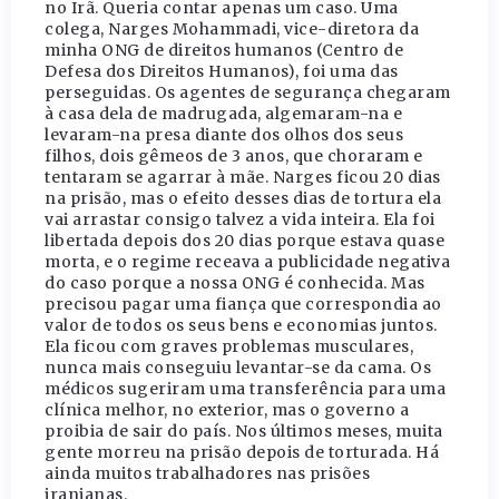
no Irã. Queria contar apenas um caso. Uma
colega, Narges Mohammadi, vice-diretora da
minha ONG de direitos humanos (Centro de
Defesa dos Direitos Humanos), foi uma das
perseguidas. Os agentes de segurança chegaram
à casa dela de madrugada, algemaram-na e
levaram-na presa diante dos olhos dos seus
filhos, dois gêmeos de 3 anos, que choraram e
tentaram se agarrar à mãe. Narges ficou 20 dias
na prisão, mas o efeito desses dias de tortura ela
vai arrastar consigo talvez a vida inteira. Ela foi
libertada depois dos 20 dias porque estava quase
morta, e o regime receava a publicidade negativa
do caso porque a nossa ONG é conhecida. Mas
precisou pagar uma fiança que correspondia ao
valor de todos os seus bens e economias juntos.
Ela ficou com graves problemas musculares,
nunca mais conseguiu levantar-se da cama. Os
médicos sugeriram uma transferência para uma
clínica melhor, no exterior, mas o governo a
proibia de sair do país. Nos últimos meses, muita
gente morreu na prisão depois de torturada. Há
ainda muitos trabalhadores nas prisões
iranianas.