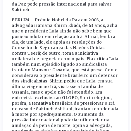
da Paz pede pressão internacional para salvar
Sakineh
BERLIM – Prêmio Nobel da Paz em 2003, a
advogada iraniana Shirin Ebadi, de 63 anos, acha
que o presidente Lula ainda não sabe bem que
posição adotar em relação ao Irã. Afinal, lembra
ela, de um lado, ele apoia as resoluções do
Conselho de Segurança das Nações Unidas
contra Teerã; de outro, toma a iniciativa
unilateral de negociar com o país. Ela critica Lula
também num episódio ligado ao sindicalista
iraniano Mansour Ossanla, que está preso. Como
considerava o presidente brasileiro um defensor
dos sindicalistas, Shirin pediu que Lula, em sua
última viagem ao Irã, visitasse a família de
Ossanla, mas o apelo não foi atendido. Em
entrevista exclusiva ao GLOBO, Shirin elogiou,
porém, a tentativa brasileira de pressionar o Irã
no caso de Sakineh Ashtiani, iraniana condenada
à morte por apedrejamento. O aumento da
pressão internacional poderia influenciar na
anulação da pena de morte, opina a advogada,
que desde as eleições presidenciais do Irã em