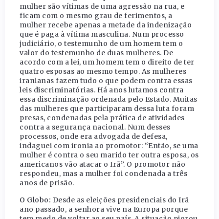
mulher são vítimas de uma agressão na rua, e
ficam com o mesmo grau de ferimentos, a
mulher recebe apenas a metade da indenização
que é paga à vítima masculina. Num processo
judiciário, o testemunho de um homem tem o
valor do testemunho de duas mulheres. De
acordo com a lei, um homem tem o direito de ter
quatro esposas ao mesmo tempo. As mulheres
iranianas fazem tudo o que podem contra essas
leis discriminatórias. Há anos lutamos contra
essa discriminação ordenada pelo Estado. Muitas
das mulheres que participaram dessa luta foram
presas, condenadas pela prática de atividades
contra a segurança nacional. Num desses
processos, onde era advogada de defesa,
indaguei com ironia ao promotor: “Então, se uma
mulher é contra o seu marido ter outra esposa, os
americanos vão atacar o Irã”. O promotor não
respondeu, mas a mulher foi condenada a três
anos de prisão.
O Globo:
Desde as eleições presidenciais do Irã
ano passado, a senhora vive na Europa porque
tem medo de voltar ao seu país. A situação piorou