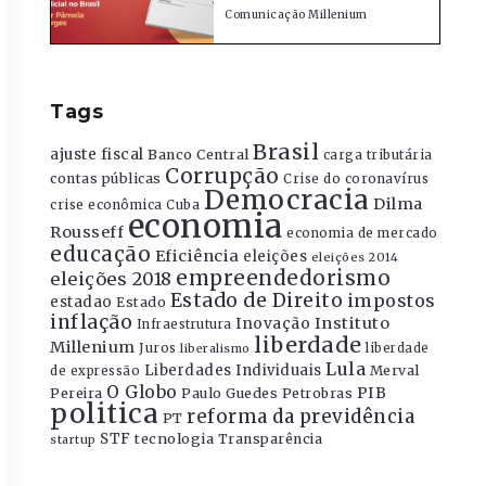
Comunicação Millenium
Tags
Brasil
ajuste fiscal
Banco Central
carga tributária
Corrupção
contas públicas
Crise do coronavírus
Democracia
Dilma
crise econômica
Cuba
economia
Rousseff
economia de mercado
educação
Eficiência
eleições
eleições 2014
empreendedorismo
eleições 2018
Estado de Direito
impostos
estadao
Estado
inflação
Instituto
Inovação
Infraestrutura
liberdade
Millenium
Juros
liberdade
liberalismo
Lula
Liberdades Individuais
Merval
de expressão
O Globo
PIB
Pereira
Paulo Guedes
Petrobras
politica
reforma da previdência
PT
STF
tecnologia
Transparência
startup