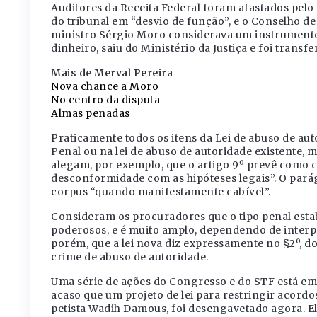
Auditores da Receita Federal foram afastados pe
do tribunal em “desvio de função”, e o Conselho de
ministro Sérgio Moro considerava um instrument
dinheiro, saiu do Ministério da Justiça e foi transf
Mais de Merval Pereira
Nova chance a Moro
No centro da disputa
Almas penadas
Praticamente todos os itens da Lei de abuso de a
Penal ou na lei de abuso de autoridade existente,
alegam, por exemplo, que o artigo 9º prevê como 
desconformidade com as hipóteses legais”. O pará
corpus “quando manifestamente cabível”.
Consideram os procuradores que o tipo penal estab
poderosos, e é muito amplo, dependendo de interp
porém, que a lei nova diz expressamente no §2º, do 
crime de abuso de autoridade.
Uma série de ações do Congresso e do STF está em
acaso que um projeto de lei para restringir acordo
petista Wadih Damous, foi desengavetado agora. E