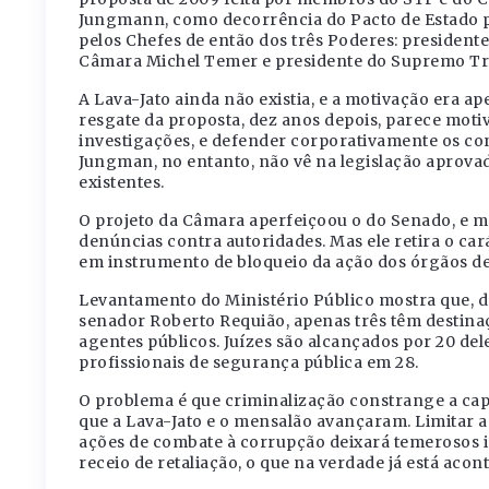
Jungmann, como decorrência do Pacto de Estado p
pelos Chefes de então dos três Poderes: presidente
Câmara Michel Temer e presidente do Supremo Tr
A Lava-Jato ainda não existia, e a motivação era a
resgate da proposta, dez anos depois, parece motiv
investigações, e defender corporativamente os con
Jungman, no entanto, não vê na legislação aprova
existentes.
O projeto da Câmara aperfeiçoou o do Senado, e m
denúncias contra autoridades. Mas ele retira o ca
em instrumento de bloqueio da ação dos órgãos de 
Levantamento do Ministério Público mostra que, dos
senador Roberto Requião, apenas três têm destinaç
agentes públicos. Juízes são alcançados por 20 del
profissionais de segurança pública em 28.
O problema é que criminalização constrange a capac
que a Lava-Jato e o mensalão avançaram. Limitar a in
ações de combate à corrupção deixará temerosos i
receio de retaliação, o que na verdade já está acon