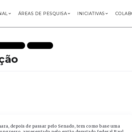
NAL
ÁREAS DE PESQUISA
INICIATIVAS
COLAB
 RECENTES
POLITICA
ação
ara, depois de passar pelo Senado, tem como base uma
ongresso, apresentado pelo então deputado federal Raul