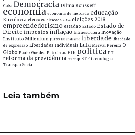
Democracia
Dilma Rousseff
Cuba
economia
educação
economia de mercado
eleições 2018
Eficiência
eleições
eleições 2014
empreendedorismo
Estado de
estadao
Estado
Direito
inflação
impostos
Inovação
Infraestrutura
liberdade
Instituto Millenium
Juros
liberdade
liberalismo
Lula
O
Liberdades Individuais
Merval Pereira
de expressão
politica
Globo
PIB
Paulo Guedes
Petrobras
PT
reforma da previdência
STF
tecnologia
startup
Transparência
Leia também