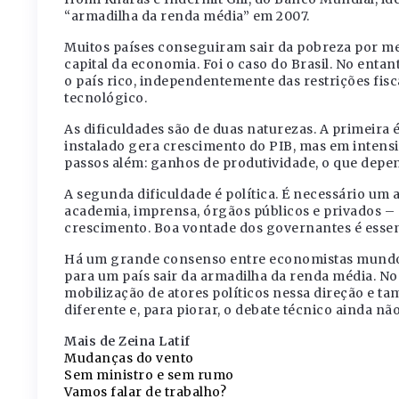
“armadilha da renda média” em 2007.
Muitos países conseguiram sair da pobreza por me
capital da economia. Foi o caso do Brasil. No entan
o país rico, independentemente das restrições fisc
tecnológico.
As dificuldades são de duas naturezas. A primeira é
instalado gera crescimento do PIB, mas em intensi
passos além: ganhos de produtividade, o que depen
A segunda dificuldade é política. É necessário um 
academia, imprensa, órgãos públicos e privados – 
crescimento. Boa vontade dos governantes é essen
Há um grande consenso entre economistas mundo a
para um país sair da armadilha da renda média. No
mobilização de atores políticos nessa direção e t
diferente e, para piorar, o debate técnico ainda n
Mais de Zeina Latif
Mudanças do vento
Sem ministro e sem rumo
Vamos falar de trabalho?