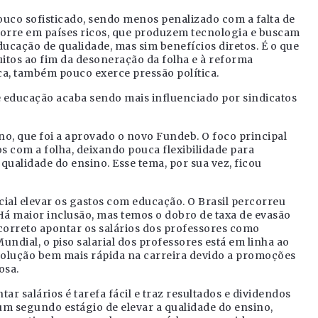
pouco sofisticado, sendo menos penalizado com a falta de
orre em países ricos, que produzem tecnologia e buscam
ucação de qualidade, mas sim benefícios diretos. É o que
uitos ao fim da desoneração da folha e à reforma
ica, também pouco exerce pressão política.
e educação acaba sendo mais influenciado por sindicatos
o, que foi a aprovado o novo Fundeb. O foco principal
 com a folha, deixando pouca flexibilidade para
qualidade do ensino. Esse tema, por sua vez, ficou
cial elevar os gastos com educação. O Brasil percorreu
Há maior inclusão, mas temos o dobro de taxa de evasão
 correto apontar os salários dos professores como
ndial, o piso salarial dos professores está em linha ao
evolução bem mais rápida na carreira devido a promoções
osa.
r salários é tarefa fácil e traz resultados e dividendos
 um segundo estágio de elevar a qualidade do ensino,