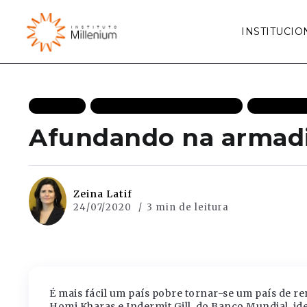
INSTITUCIO
ARTIGOS
CRESCIMENTO ECONÔMICO
ECONOMIA
Afundando na armadi
Zeina Latif
24/07/2020
3 min de leitura
É mais fácil um país pobre tornar-se um país de re
Homi Kharas e Indermit Gill, do Banco Mundial, i