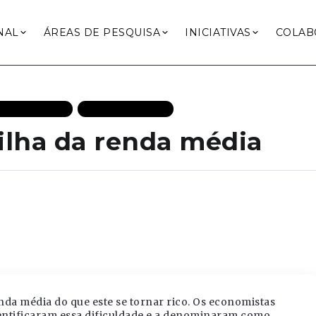
NAL
ÁREAS DE PESQUISA
INICIATIVAS
COLAB
 DESTAQUES
MAIS RECENTES
lha da renda média
nda média do que este se tornar rico. Os economistas
dentificaram essa dificuldade e a denominaram como