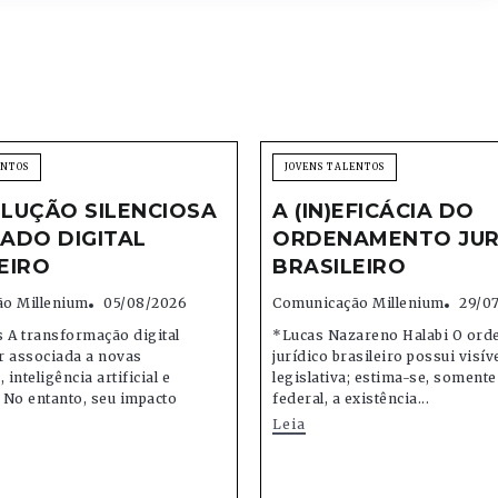
ENTOS
JOVENS TALENTOS
LUÇÃO SILENCIOSA
A (IN)EFICÁCIA DO
ADO DIGITAL
ORDENAMENTO JUR
EIRO
BRASILEIRO
o Millenium
05/08/2026
Comunicação Millenium
29/0
 A transformação digital
*Lucas Nazareno Halabi O or
r associada a novas
jurídico brasileiro possui visív
 inteligência artificial e
legislativa; estima-se, soment
 No entanto, seu impacto
federal, a existência...
Leia