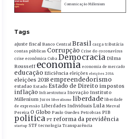
Comunicação Millenium
Tags
Brasil
ajuste fiscal
Banco Central
carga tributária
Corrupção
contas públicas
Crise do coronavírus
Democracia
Dilma
crise econômica
Cuba
economia
Rousseff
economia de mercado
educação
Eficiência
eleições
eleições 2014
empreendedorismo
eleições 2018
Estado de Direito
impostos
estadao
Estado
inflação
Instituto
Inovação
Infraestrutura
liberdade
Millenium
Juros
liberdade
liberalismo
Lula
Liberdades Individuais
Merval
de expressão
O Globo
PIB
Pereira
Paulo Guedes
Petrobras
politica
reforma da previdência
PT
STF
tecnologia
Transparência
startup