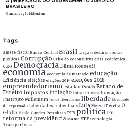
A (IN)EFICÁCIA DO ORDENAMENTO JURÍDICO
BRASILEIRO
Comunicação Millenium
Tags
Brasil
ajuste fiscal
Banco Central
contas
carga tributária
Corrupção
públicas
Crise do coronavírus
crise econômica
Democracia
Dilma Rousseff
Cuba
economia
educação
economia de mercado
eleições 2018
Eficiência
eleições
eleições 2014
empreendedorismo
Estado de
estadao
Estado
Direito
inflação
impostos
Inovação
Infraestrutura
liberdade
Instituto Millenium
Juros
liberdade
liberalismo
Lula
O
Liberdades Individuais
Merval Pereira
de expressão
politica
Globo
PIB
Paulo Guedes
Petrobras
PT
reforma da previdência
STF
tecnologia
startup
Transparência