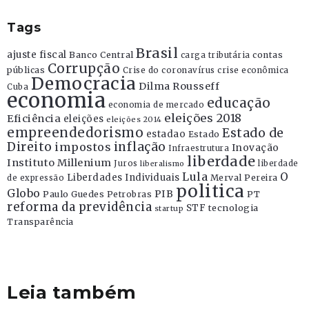
Tags
Brasil
ajuste fiscal
Banco Central
contas
carga tributária
Corrupção
públicas
Crise do coronavírus
crise econômica
Democracia
Dilma Rousseff
Cuba
economia
educação
economia de mercado
eleições 2018
Eficiência
eleições
eleições 2014
empreendedorismo
Estado de
estadao
Estado
Direito
inflação
impostos
Inovação
Infraestrutura
liberdade
Instituto Millenium
Juros
liberdade
liberalismo
Lula
O
Liberdades Individuais
Merval Pereira
de expressão
politica
Globo
PIB
Paulo Guedes
Petrobras
PT
reforma da previdência
STF
tecnologia
startup
Transparência
Leia também