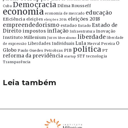
Democracia
Dilma Rousseff
Cuba
economia
educação
economia de mercado
eleições 2018
Eficiência
eleições
eleições 2014
empreendedorismo
Estado de
estadao
Estado
Direito
inflação
impostos
Inovação
Infraestrutura
liberdade
Instituto Millenium
Juros
liberdade
liberalismo
Lula
O
Liberdades Individuais
Merval Pereira
de expressão
politica
Globo
PIB
Paulo Guedes
Petrobras
PT
reforma da previdência
STF
tecnologia
startup
Transparência
Leia também