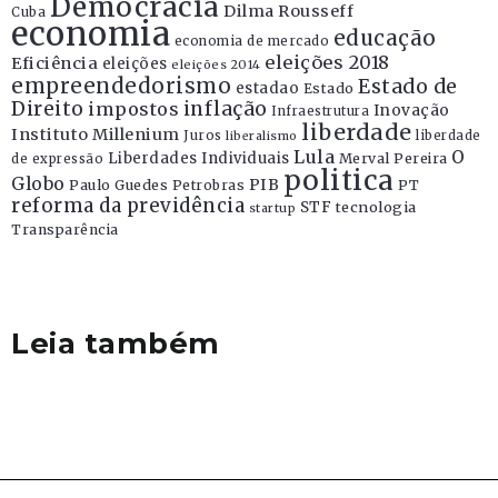
Democracia
Dilma Rousseff
Cuba
economia
educação
economia de mercado
eleições 2018
Eficiência
eleições
eleições 2014
empreendedorismo
Estado de
estadao
Estado
Direito
inflação
impostos
Inovação
Infraestrutura
liberdade
Instituto Millenium
Juros
liberdade
liberalismo
Lula
O
Liberdades Individuais
Merval Pereira
de expressão
politica
Globo
PIB
Paulo Guedes
Petrobras
PT
reforma da previdência
STF
tecnologia
startup
Transparência
Leia também