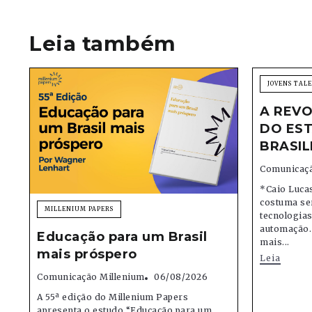
Leia também
JOVENS TAL
A REVO
DO EST
BRASIL
Comunicaçã
*Caio Lucas
costuma se
MILLENIUM PAPERS
tecnologias,
automação.
Educação para um Brasil
mais...
mais próspero
Leia
Comunicação Millenium
06/08/2026
A 55ª edição do Millenium Papers
apresenta o estudo “Educação para um