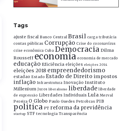
Tags
Brasil
ajuste fiscal
Banco Central
carga tributária
Corrupção
contas públicas
Crise do coronavírus
Democracia
Dilma
crise econômica
Cuba
economia
Rousseff
economia de mercado
educação
Eficiência
eleições
eleições 2014
empreendedorismo
eleições 2018
Estado de Direito
impostos
estadao
Estado
inflação
Instituto
Inovação
Infraestrutura
liberdade
Millenium
Juros
liberdade
liberalismo
Lula
Liberdades Individuais
Merval
de expressão
O Globo
PIB
Pereira
Paulo Guedes
Petrobras
politica
reforma da previdência
PT
STF
tecnologia
Transparência
startup