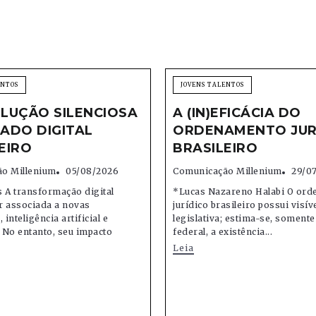
ENTOS
JOVENS TALENTOS
LUÇÃO SILENCIOSA
A (IN)EFICÁCIA DO
ADO DIGITAL
ORDENAMENTO JUR
EIRO
BRASILEIRO
o Millenium
05/08/2026
Comunicação Millenium
29/0
 A transformação digital
*Lucas Nazareno Halabi O or
r associada a novas
jurídico brasileiro possui visív
 inteligência artificial e
legislativa; estima-se, soment
 No entanto, seu impacto
federal, a existência...
Leia