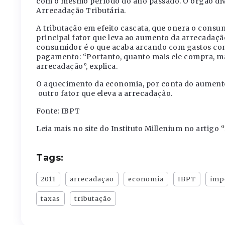
com o mesmo período do ano passado. O órgão divu
Arrecadação Tributária.
A tributação em efeito cascata, que onera o consu
principal fator que leva ao aumento da arrecadação
consumidor é o que acaba arcando com gastos com 
pagamento: “Portanto, quanto mais ele compra, mai
arrecadação”, explica.
O aquecimento da economia, por conta do aumento
outro fator que eleva a arrecadação.
Fonte: IBPT
Leia mais no site do Instituto Millenium no artigo
“
Tags:
2011
arrecadação
economia
IBPT
imp
taxas
tributação