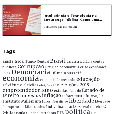
Inteligência e Tecnologia na
Segurança Pública: Como uma...
Comunicação Millenium
Tags
Brasil
ajuste fiscal
Banco Central
contas
carga tributária
Corrupção
públicas
Crise do coronavírus
crise econômica
Democracia
Dilma Rousseff
Cuba
economia
educação
economia de mercado
eleições 2018
Eficiência
eleições
eleições 2014
empreendedorismo
Estado de
estadao
Estado
Direito
inflação
impostos
Inovação
Infraestrutura
liberdade
Instituto Millenium
Juros
liberdade
liberalismo
Lula
O
Liberdades Individuais
Merval Pereira
de expressão
politica
Globo
PIB
Paulo Guedes
Petrobras
PT