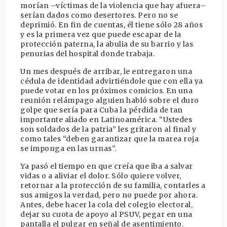
morían –víctimas de la violencia que hay afuera–
serían dados como desertores. Pero no se
deprimió. En fin de cuentas, él tiene sólo 28 años
y es la primera vez que puede escapar de la
protección paterna, la abulia de su barrio y las
penurias del hospital donde trabaja.
Un mes después de arribar, le entregaron una
cédula de identidad advirtiéndole que con ella ya
puede votar en los próximos comicios. En una
reunión relámpago alguien habló sobre el duro
golpe que sería para Cuba la pérdida de tan
importante aliado en Latinoamérica. “Ustedes
son soldados de la patria” les gritaron al final y
como tales “deben garantizar que la marea roja
se imponga en las urnas”.
Ya pasó el tiempo en que creía que iba a salvar
vidas o a aliviar el dolor. Sólo quiere volver,
retornar a la protección de su familia, contarles a
sus amigos la verdad, pero no puede por ahora.
Antes, debe hacer la cola del colegio electoral,
dejar su cuota de apoyo al PSUV, pegar en una
pantalla el pulgar en señal de asentimiento.