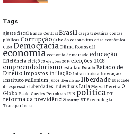
Tags
Brasil
ajuste fiscal
Banco Central
contas
carga tributária
Corrupção
públicas
Crise do coronavírus
crise econômica
Democracia
Dilma Rousseff
Cuba
economia
educação
economia de mercado
eleições 2018
Eficiência
eleições
eleições 2014
empreendedorismo
Estado de
estadao
Estado
Direito
inflação
impostos
Inovação
Infraestrutura
liberdade
Instituto Millenium
Juros
liberdade
liberalismo
Lula
O
Liberdades Individuais
Merval Pereira
de expressão
politica
Globo
PIB
Paulo Guedes
Petrobras
PT
reforma da previdência
STF
tecnologia
startup
Transparência