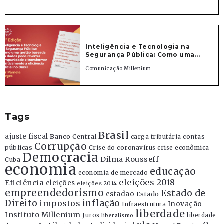
Inteligência e Tecnologia na
Segurança Pública: Como uma...
Comunicação Millenium
Tags
Brasil
ajuste fiscal
Banco Central
contas
carga tributária
Corrupção
públicas
Crise do coronavírus
crise econômica
Democracia
Dilma Rousseff
Cuba
economia
educação
economia de mercado
eleições 2018
Eficiência
eleições
eleições 2014
empreendedorismo
Estado de
estadao
Estado
Direito
inflação
impostos
Inovação
Infraestrutura
liberdade
Instituto Millenium
Juros
liberdade
liberalismo