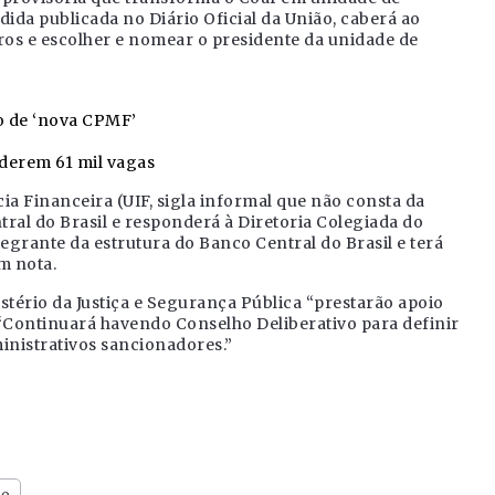
ida publicada no Diário Oficial da União, caberá ao
ros e escolher e nomear o presidente da unidade de
ão de ‘nova CPMF’
derem 61 mil vagas
ia Financeira (UIF, sigla informal que não consta da
ral do Brasil e responderá à Diretoria Colegiada do
egrante da estrutura do Banco Central do Brasil e terá
m nota.
stério da Justiça e Segurança Pública “prestarão apoio
 “Continuará havendo Conselho Deliberativo para definir
ministrativos sancionadores.”
ro