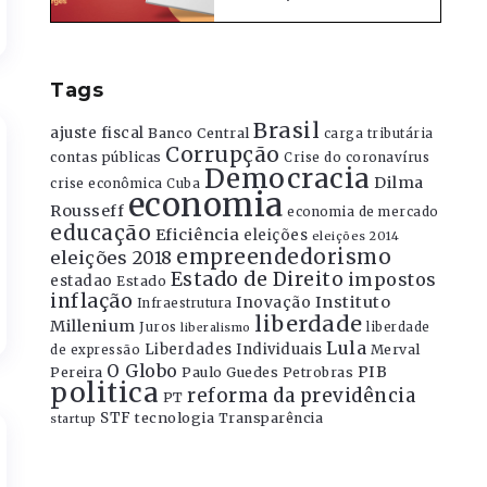
Tags
Brasil
ajuste fiscal
Banco Central
carga tributária
Corrupção
contas públicas
Crise do coronavírus
Democracia
Dilma
crise econômica
Cuba
economia
Rousseff
economia de mercado
educação
Eficiência
eleições
eleições 2014
empreendedorismo
eleições 2018
Estado de Direito
impostos
estadao
Estado
inflação
Instituto
Inovação
Infraestrutura
liberdade
Millenium
Juros
liberdade
liberalismo
Lula
Liberdades Individuais
Merval
de expressão
O Globo
PIB
Pereira
Paulo Guedes
Petrobras
politica
reforma da previdência
PT
STF
tecnologia
Transparência
startup