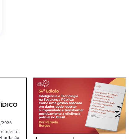
ÍDICO
7/2026
denamento
el inflação