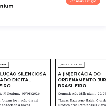
Ver mais artigos
enium
ENTOS
JOVENS TALENTOS
LUÇÃO SILENCIOSA
A (IN)EFICÁCIA DO
ADO DIGITAL
ORDENAMENTO JUR
EIRO
BRASILEIRO
o Millenium
05/08/2026
Comunicação Millenium
29/0
 A transformação digital
*Lucas Nazareno Halabi O or
r associada a novas
jurídico brasileiro possui visív