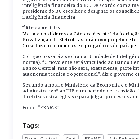
inteligência financeira do BC. De acordo com a med
presidente do BC escolher e designar os conselhei
inteligência financeira.
Últimas notícias
Metade dos líderes da Câmara é contrária à criaç
Privatização da Eletrobras terá novo projeto de lei
Crise faz cinco maiores empregadores do país per
O órgão passará a se chamar Unidade de Inteligênc
norma). “O novo ente será vinculado ao Banco Cent
Banco Central, mas não será, exatamente, parte int
autonomia técnica e operacional”, diz o governo e
Segundo a nota, o Ministério da Economia e o Mini
administrativo” ao UIF num período de transição.
diretrizes estratégicas e para julgar processos ad
Fonte: “EXAME”
Tags:
Banco Central
Coaf
EXAME
Jair Bolsona