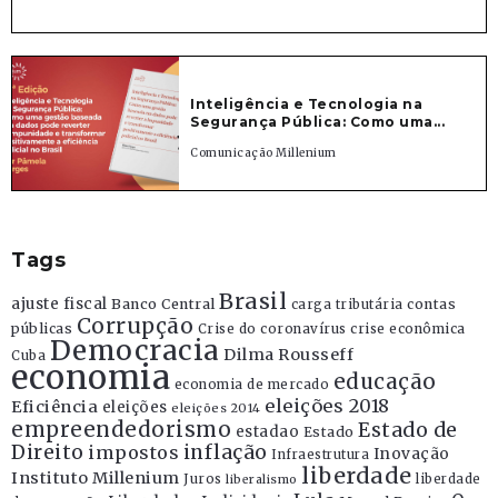
Inteligência e Tecnologia na
Segurança Pública: Como uma...
Comunicação Millenium
Tags
Brasil
ajuste fiscal
Banco Central
contas
carga tributária
Corrupção
públicas
Crise do coronavírus
crise econômica
Democracia
Dilma Rousseff
Cuba
economia
educação
economia de mercado
eleições 2018
Eficiência
eleições
eleições 2014
empreendedorismo
Estado de
estadao
Estado
Direito
inflação
impostos
Inovação
Infraestrutura
liberdade
Instituto Millenium
Juros
liberdade
liberalismo