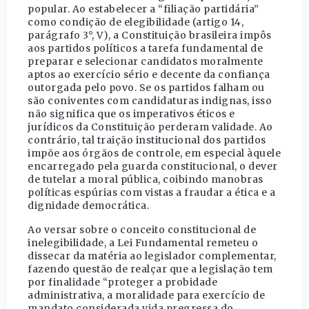
popular. Ao estabelecer a “filiação partidária”
como condição de elegibilidade (artigo 14,
parágrafo 3°, V), a Constituição brasileira impôs
aos partidos políticos a tarefa fundamental de
preparar e selecionar candidatos moralmente
aptos ao exercício sério e decente da confiança
outorgada pelo povo. Se os partidos falham ou
são coniventes com candidaturas indignas, isso
não significa que os imperativos éticos e
jurídicos da Constituição perderam validade. Ao
contrário, tal traição institucional dos partidos
impõe aos órgãos de controle, em especial àquele
encarregado pela guarda constitucional, o dever
de tutelar a moral pública, coibindo manobras
políticas espúrias com vistas a fraudar a ética e a
dignidade democrática.
Ao versar sobre o conceito constitucional de
inelegibilidade, a Lei Fundamental remeteu o
dissecar da matéria ao legislador complementar,
fazendo questão de realçar que a legislação tem
por finalidade “proteger a probidade
administrativa, a moralidade para exercício de
mandato considerada vida pregressa do