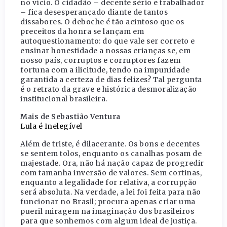
no vício. O cidadão – decente sério e trabalhador
– fica desesperançado diante de tantos
dissabores. O deboche é tão acintoso que os
preceitos da honra se lançam em
autoquestionamento: do que vale ser correto e
ensinar honestidade a nossas crianças se, em
nosso país, corruptos e corruptores fazem
fortuna com a ilicitude, tendo na impunidade
garantida a certeza de dias felizes? Tal pergunta
é o retrato da grave e histórica desmoralização
institucional brasileira.
Mais de Sebastião Ventura
Lula é Inelegível
Além de triste, é dilacerante. Os bons e decentes
se sentem tolos, enquanto os canalhas posam de
majestade. Ora, não há nação capaz de progredir
com tamanha inversão de valores. Sem cortinas,
enquanto a legalidade for relativa, a corrupção
será absoluta. Na verdade, a lei foi feita para não
funcionar no Brasil; procura apenas criar uma
pueril miragem na imaginação dos brasileiros
para que sonhemos com algum ideal de justiça.