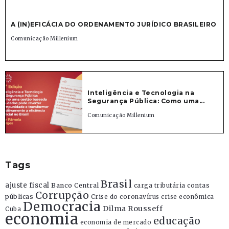
A (IN)EFICÁCIA DO ORDENAMENTO JURÍDICO BRASILEIRO
Comunicação Millenium
Inteligência e Tecnologia na
Segurança Pública: Como uma...
Comunicação Millenium
Tags
Brasil
ajuste fiscal
Banco Central
contas
carga tributária
Corrupção
públicas
Crise do coronavírus
crise econômica
Democracia
Dilma Rousseff
Cuba
economia
educação
economia de mercado