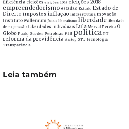
eleições 2018
Eficiência
eleições
eleições 2014
empreendedorismo
Estado de
estadao
Estado
Direito
inflação
impostos
Inovação
Infraestrutura
liberdade
Instituto Millenium
Juros
liberdade
liberalismo
Lula
O
Liberdades Individuais
Merval Pereira
de expressão
politica
Globo
PIB
Paulo Guedes
Petrobras
PT
reforma da previdência
STF
tecnologia
startup
Transparência
Leia também