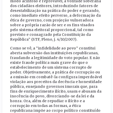
modo acintoso e reprovável, a vontade soberana
dos cidadãos eleitores, introduzindo fatores de
desestabilização na prática do poder e gerando,
como imediato efeito perverso, a deformação da
ética de governo, com projeção vulneradora
sobre a própria razão de ser e os fins visados
pelo sistema eleitoral proporcional, tal como
previsto e consagrado pela Constituição da
República” (STF, Pleno, j. 4/10/2007).
Como se vê, a “infidelidade ao povo” constitui
aberta subversão das instituições republicanas,
fraudando a legitimidade do voto popular. E não
existe fraude política mais grave do que o
estabelecimento de um sistema corrupto de
poder. Objetivamente, a prática de corrupção ou
a omissão em combatê-la configura imperdoável
violação aos preceitos da decência e honestidade
pública, ensejando governos imorais que, para
fins de enriquecimento ilícito, usam e abusam da
inocência do povo, divorciando-se da lei e da
honra. Ora, além de repudiar o ilícito e a
corrupção em todas as formas, a ética
republicana impõe ao corpo político constituído