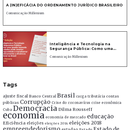
A (IN)EFICÁCIA DO ORDENAMENTO JURÍDICO BRASILEIRO
Comunicação Millenium
Inteligência e Tecnologia na
Segurança Pública: Como uma...
Comunicação Millenium
Tags
Brasil
ajuste fiscal
Banco Central
contas
carga tributária
Corrupção
públicas
Crise do coronavírus
crise econômica
Democracia
Dilma Rousseff
Cuba
economia
educação
economia de mercado
eleições 2018
Eficiência
eleições
eleições 2014
empreendedorismo
Estado de
estadao
Estado