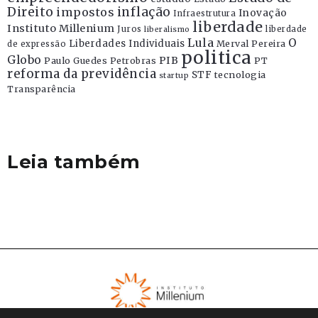
Direito
inflação
impostos
Inovação
Infraestrutura
liberdade
Instituto Millenium
Juros
liberdade
liberalismo
Lula
O
Liberdades Individuais
Merval Pereira
de expressão
politica
Globo
PIB
Paulo Guedes
Petrobras
PT
reforma da previdência
STF
tecnologia
startup
Transparência
Leia também