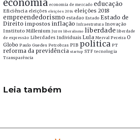
economia
educação
economia de mercado
eleições 2018
Eficiência
eleições
eleições 2014
empreendedorismo
Estado de
estadao
Estado
Direito
inflação
impostos
Inovação
Infraestrutura
liberdade
Instituto Millenium
Juros
liberdade
liberalismo
Lula
O
Liberdades Individuais
Merval Pereira
de expressão
politica
Globo
PIB
Paulo Guedes
Petrobras
PT
reforma da previdência
STF
tecnologia
startup
Transparência
Leia também